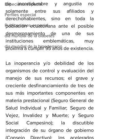
de incertidumbre y angustia no 
Especiales especial
solamente entre sus afiliados y 
Perfiles especial
derechohabientes, sino en toda la 
Publicaciones especial
población ecuatoriana ante el posible 
desmoronamiento de una de sus 
dia mundial de la diabetes
instituciones emblemáticas, muy 
dia mundial de la hipertension
próxima a cumplir 95 años de existencia.
La inoperancia y/o debilidad de los 
organismos de control y evaluación del 
manejo de sus recursos; el grave y 
creciente desfinanciamiento de tres de 
sus más importantes componentes en 
materia prestacional (Seguro General de 
Salud Individual y Familiar; Seguro de 
Vejez, Invalidez y Muerte; y Seguro 
Social Campesino); la discutible 
integración de su órgano de gobierno 
(Consejo Directivo); los acelerados 