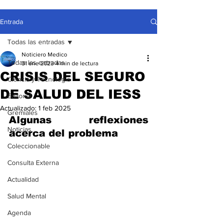
Entrada
Todas las entradas
Noticiero Medico
Todas las entradas
31 ene 2023
4 min de lectura
CRISIS DEL SEGURO
Ciencia y Tecnología
DE SALUD DEL IESS
Editorial
Actualizado:
1 feb 2025
Gremiales
Algunas reflexiones 
Noticias
acerca del problema
Coleccionable
Consulta Externa
Actualidad
Salud Mental
Agenda