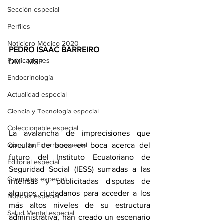
Sección especial
Perfiles
Noticiero Médico 2020
PEDRO ISAAC BARREIRO
Publicaciones
DM - MSP
Endocrinología
Actualidad especial
Ciencia y Tecnología especial
Coleccionable especial
La avalancha de imprecisiones que 
circulan de boca en boca acerca del 
Consulta Externa especial
futuro del Instituto Ecuatoriano de 
Editorial especial
Seguridad Social (IESS) sumadas a las 
Gremiales especial
intensas y publicitadas disputas de 
algunos ciudadanos para acceder a los 
Noticias especial
más altos niveles de su estructura 
Salud Mental especial
administrativa, han creado un escenario 