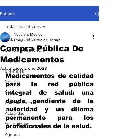
Entrada
Todas las entradas
Noticiero Medico
Todas las entradas
1 may 2022
3 min de lectura
Compra Pública De
Ciencia y Tecnología
Medicamentos
Editorial
Actualizado:
2 ene 2023
Gremiales
Medicamentos de calidad 
Noticias
para la red pública 
integral de salud: una 
Coleccionable
deuda pendiente de la 
Consulta Externa
autoridad y un dilema 
Actualidad
permanente para los 
Salud Mental
profesionales de la salud.
Agenda