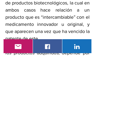
de productos biotecnológicos, la cual en 
ambos casos hace relación a un 
producto que es “intercambiable” con el 
medicamento innovador u original, y 
que aparecen una vez que ha vencido la 
patente de este.
El personal de salud, ejecutor del uso de 
los productos adquiridos, depende por 
completo de la responsabilidad con la 
que la Agencia Nacional de Regulación, 
Control y Vigilancia Sanitaria (ARCSA) 
garantice que los productos ofertados 
por los diferentes proveedores y que 
van a ser adquiridos como resultado de 
este proceso, cumplan con los criterios 
antes mencionados.
El histórico desafortunadamente ha 
mostrado que, en los procesos de 
adquisición anteriores, ha primado el 