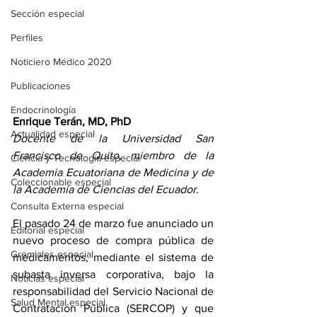
Sección especial
Perfiles
Noticiero Médico 2020
Publicaciones
Endocrinología
Enrique Terán, MD, PhD
Actualidad especial
Docente de la Universidad San 
Francisco de Quito, miembro de la 
Ciencia y Tecnología especial
Academia Ecuatoriana de Medicina y de 
Coleccionable especial
la Academia de Ciencias del Ecuador.
Consulta Externa especial
El pasado 24 de marzo fue anunciado un 
Editorial especial
nuevo proceso de compra pública de 
Gremiales especial
medicamentos, mediante el sistema de 
subasta inversa corporativa, bajo la 
Noticias especial
responsabilidad del Servicio Nacional de 
Salud Mental especial
Contratación Pública (SERCOP) y que 