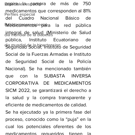
aspira la compra de más de 750 
Especiales especial
medicamentos que corresponden al 81% 
Perfiles especial
del Cuadro Nacional Básico de 
Publicaciones especial
Medicamentos para la red pública 
integral de salud (Ministerio de Salud 
dia mundial de la diabetes
pública, Instituto Ecuatoriano de 
dia mundial de la hipertension
Seguridad Social, Instituto de Seguridad 
Social de la Fuerzas Armadas e Instituto 
de Seguridad Social de la Policía 
Nacional). Se ha mencionado también 
que con la SUBASTA INVERSA 
CORPORATIVA DE MEDICAMENTOS 
SICM 2022, se garantizará el derecho a 
la salud y la compra transparente y 
eficiente de medicamentos de calidad.
Se ha ejecutado ya la primera fase del 
proceso, conocido como la “puja” en la 
cual los potenciales oferentes de los 
medicamentos requeridos tienen la 