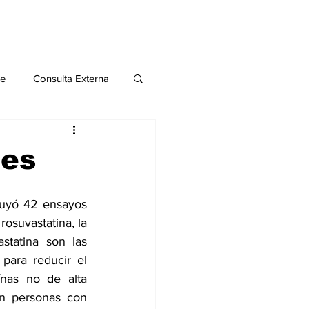
le
Consulta Externa
o 2020
Publicaciones
tes
al
luyó 42 ensayos 
 rosuvastatina
, 
la 
astatina
 son las 
Salud Mental especial
para reducir el 
ínas no de alta 
n personas con 