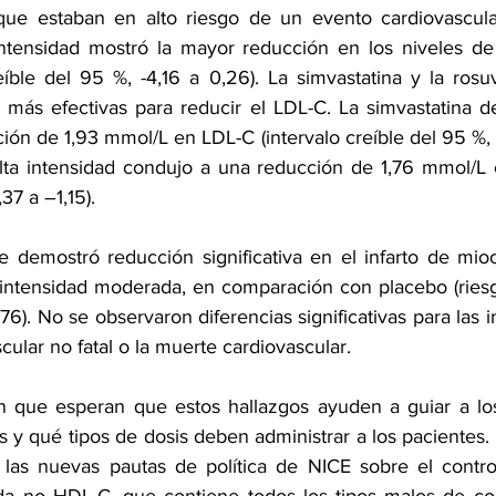
ue estaban en alto riesgo de un evento cardiovascular 
 intensidad mostró la mayor reducción en los niveles de
íble del 95 %, -4,16 a 0,26). La simvastatina y la rosuv
 más efectivas para reducir el LDL-C. La simvastatina de
ón de 1,93 mmol/L en LDL-C (intervalo creíble del 95 %, –
alta intensidad condujo a una reducción de 1,76 mmol/L
,37 a –1,15).
e demostró reducción significativa en el infarto de mioc
 intensidad moderada, en comparación con placebo (riesgo 
76). No se observaron diferencias significativas para las in
ular no fatal o la muerte cardiovascular.
on que esperan que estos hallazgos ayuden a guiar a lo
s y qué tipos de dosis deben administrar a los pacientes. 
las nuevas pautas de política de NICE sobre el control 