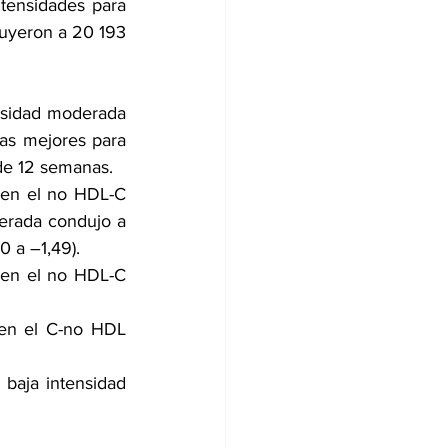
ntensidades para 
uyeron a 20 193 
nsidad moderada 
las mejores para 
de 12 semanas.
 en el no HDL-C 
derada condujo a 
0 a –1,49).
 en el no HDL-C 
en el C-no HDL 
 baja intensidad 