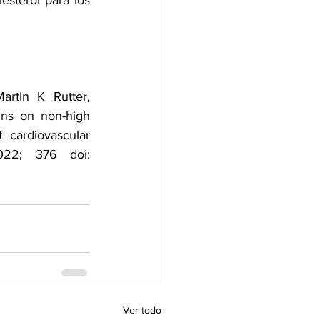
sterol para los 
rtin K Rutter, 
ns on non-high 
 cardiovascular 
BMJ 2022; 376 doi: 
Ver todo