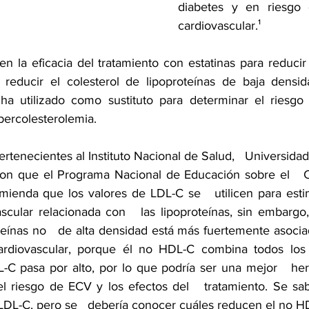
diabetes y en riesgo 
cardiovascular.¹
 en la eficacia del tratamiento con estatinas para reducir 
reducir el colesterol de lipoproteínas de baja densida
 ha utilizado como sustituto para determinar el riesgo
percolesterolemia.
ertenecientes al Instituto Nacional de Salud,   Universida
ron que el Programa Nacional de Educación sobre el   Co
ienda que los valores de LDL-C se   utilicen para estim
cular relacionada con   las lipoproteínas, sin embargo,
teínas no   de alta densidad está más fuertemente asocia
diovascular, porque él no HDL-C combina todos los ti
L-C pasa por alto, por lo que podría ser una mejor   her
l riesgo de ECV y los efectos del   tratamiento. Se sab
 LDL-C, pero se   debería conocer cuáles reducen el no H