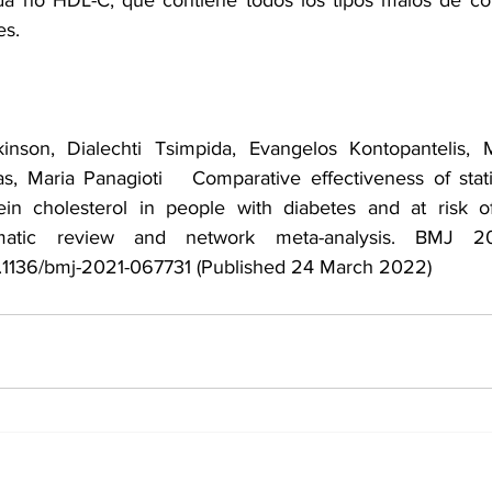
da no HDL-C, que contiene todos los tipos malos de cole
es.
nson, Dialechti Tsimpida, Evangelos Kontopantelis, Ma
Maria Panagioti   Comparative effectiveness of stati
tein cholesterol in people with diabetes and at risk of
ematic review and network meta-analysis. 
10.1136/bmj-2021-067731
 (Published 24 March 2022)