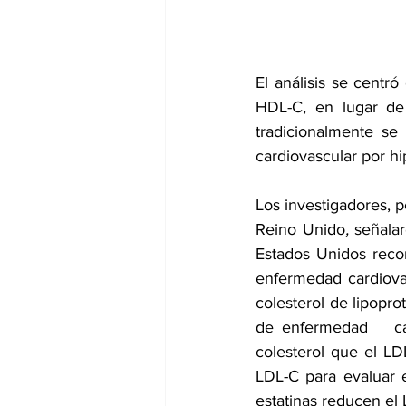
dia mundial de la hipertension
El análisis se centró
HDL-C, en lugar de 
tradicionalmente se
cardiovascular por hi
Los investigadores, p
Reino Unido
, 
señala
Estados Unidos recom
enfermedad cardiovas
colesterol de lipopro
de enfermedad   car
colesterol que el LD
LDL-C para evaluar e
estatinas reducen el