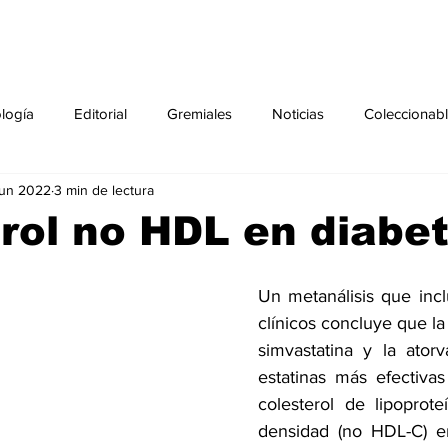
ología
Editorial
Gremiales
Noticias
Coleccionab
jun 2022
3 min de lectura
Agenda
Sección especial
Perfiles
Noticiero Médic
rol no HDL en diabe
pecial
Ciencia y Tecnología especial
Coleccionable especi
Un metanálisis que inc
clínicos concluye que 
la
simvastatina
 y la 
atorv
torial especial
Gremiales especial
Noticias especial
estatinas más efectivas 
colesterol de lipoprote
densidad (no HDL-C) e
especial
Publicaciones especial
dia mundial de la diabetes