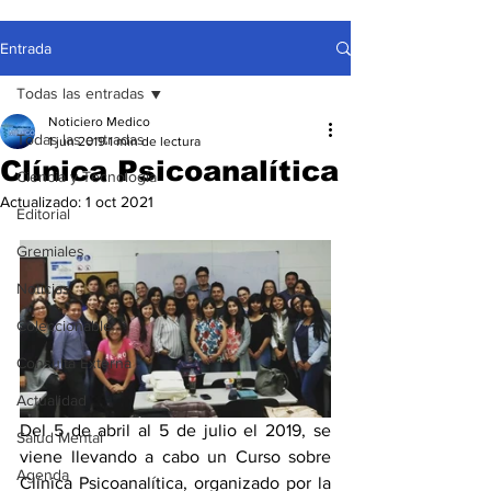
Entrada
Todas las entradas
Noticiero Medico
Todas las entradas
1 jun 2019
1 min de lectura
Clínica Psicoanalítica
Ciencia y Tecnología
Actualizado:
1 oct 2021
Editorial
Gremiales
Noticias
Coleccionable
Consulta Externa
Actualidad
Del 5 de abril al 5 de julio el 2019, se 
Salud Mental
viene llevando a cabo un Curso sobre 
Agenda
Clínica Psicoanalítica, organizado por la 