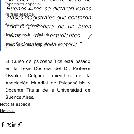
Especiales especial
Buenos Aires, se dictaron varias 
Perfiles especial
clases magistrales que contaron 
Publicaciones especial
con la presencia de un buen 
dia mundial de la diabetes
número de estudiantes y 
profesionales de la materia."
dia mundial de la hipertension
El Curso de psicoanalítica está basado 
en la Tesis Doctoral del Dr. Profesor 
Osvaldo Delgado, miembro de la 
Asociación Mundial de Psicoanálisis y 
Docente Titular de la Universidad de 
Buenos Aires.
Noticias especial
Noticias