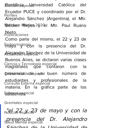
Pontificia Universidad Católica del 
Sección especial
Ecuador PUCE y coordinado por el Dr. 
Perfiles
Alejandro Sánchez (Argentina), el Mtr. 
Noticiero Médico 2020
Bécker Reyes y el Mtr. Paul Ruano 
Nieto.
Publicaciones
Como parte del mismo, el 22 y 23 de 
Endocrinología
mayo y con la presencia del Dr. 
Alejandro Sánchez de la Universidad de 
Actualidad especial
Buenos Aires, se dictaron varias clases 
Ciencia y Tecnología especial
magistrales que contaron con la 
presencia de un buen número de 
Coleccionable especial
estudiantes y profesionales de la 
Consulta Externa especial
materia. En la gráfica parte de los 
Editorial especial
asistentes. 
Gremiales especial
"el 22 y 23 de mayo y con la 
Noticias especial
presencia del Dr. Alejandro 
Salud Mental especial
Sánchez de la Universidad de 