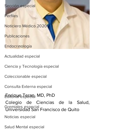
Sección especial
Perfiles
Noticiero Médico 2020
Publicaciones
Endocrinología
Actualidad especial
Ciencia y Tecnología especial
Coleccionable especial
Consulta Externa especial
Enrique Teran, MD, PhD
Editorial especial
Colegio de Ciencias de la Salud, 
Gremiales especial
Universidad San Francisco de Quito
Noticias especial
Salud Mental especial