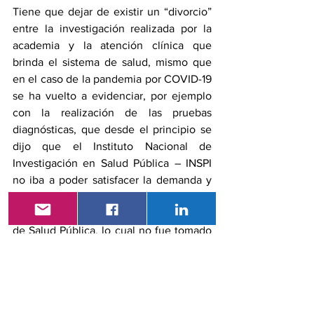
Tiene que dejar de existir un “divorcio” 
entre la investigación realizada por la 
academia y la atención clínica que 
brinda el sistema de salud, mismo que 
en el caso de la pandemia por COVID-19 
se ha vuelto a evidenciar, por ejemplo 
con la realización de las pruebas 
diagnósticas, que desde el principio se 
dijo que el Instituto Nacional de 
Investigación en Salud Pública – INSPI 
no iba a poder satisfacer la demanda y 
que varias universidades pusieron sus 
laboratorios a disposición del Ministerio 
de Salud Pública, lo cual no fue tomado 
en cuenta sino hasta la semana anterior 
y todavía está en trámite; o por ejemplo 
capitalizar la destreza de varias 
universidades en georreferenciación, 