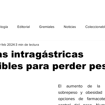
ología
Editorial
Gremiales
Noticias
Coleccionab
 feb 2024
3 min de lectura
Agenda
Sección especial
Perfiles
Noticiero Médic
s intragástricas
bles para perder pe
pecial
Ciencia y Tecnología especial
Coleccionable especi
torial especial
Gremiales especial
Noticias especial
El aumento de la po
sobrepeso y obesidad e
opciones de farmacoter
especial
Publicaciones especial
dia mundial de la diabetes