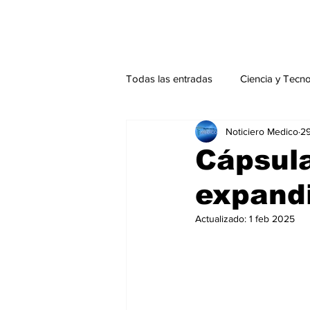
Todas las entradas
Ciencia y Tecn
Noticiero Medico
29
Actualidad
Salud Mental
Cápsula
expandi
Endocrinología
Actualidad es
Actualizado:
1 feb 2025
Consulta Externa especial
Edi
Especiales especial
Perfiles 