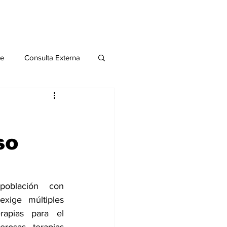
le
Consulta Externa
o 2020
Publicaciones
so
al
Salud Mental especial
blación con 
xige múltiples 
apias para el 