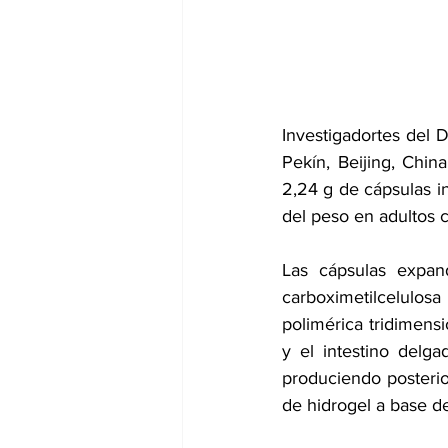
dia mundial de la hipertension
Investigadortes del 
D
Pekín, Beijing, Chin
2,24 g de cápsulas in
del peso en adultos 
Las cápsulas expand
carboximetilcelulosa
polimérica tridimens
y el intestino delg
produciendo posteri
de hidrogel a base d