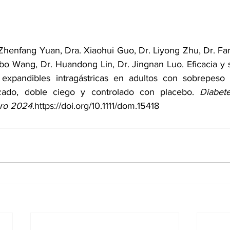
 Zhenfang Yuan
, 
Dra. Xiaohui Guo
, 
Dr. Liyong Zhu
, 
Dr. F
nbo Wang
, 
Dr. Huandong Lin
, 
Dr. Jingnan Luo
. Eficacia y
 expandibles intragástricas en adultos con sobrepeso 
izado, doble ciego y controlado con placebo. 
Diabet
ro 2024.
https://doi.org/10.1111/dom.15418