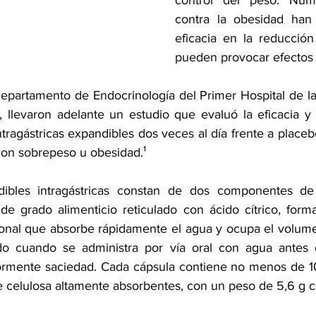
control del peso. 
Nume
contra la obesidad han
eficacia en la reducción
pueden provocar efectos 
epartamento de Endocrinología del Primer Hospital de la
a, llevaron adelante un estudio que 
evaluó la eficacia y
tragástricas expandibles dos veces al día frente a placebo
con sobrepeso u obesidad.¹
ibles intragástricas constan de dos componentes de o
 de grado alimenticio reticulado con ácido cítrico, form
ional que absorbe rápidamente el agua y ocupa el volum
ado cuando se administra por vía oral con agua antes 
ormente saciedad. Cada cápsula contiene no menos de 10
e celulosa altamente absorbentes, con un peso de 5,6 g c