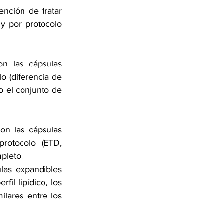
nción de tratar 
y por protocolo 
 las cápsulas 
o (diferencia de 
o el conjunto de 
n las cápsulas 
rotocolo (ETD, 
mpleto.
las expandibles 
il lipídico, los 
lares entre los 