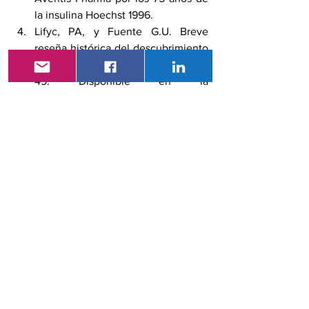
la insulina Hoechst 1996. 
Lifyc, PA, y Fuente G.U. Breve 
reseña histórica del descubrimiento 
de la insulina. Internet 2012 13(1):46-
49. Disponible en la 
http://www.revista.org.ar/pdf.files/tr
abajos/vol13/Num/RSAN13.1/46pdf 
Villanueva Meyer M. Historia de la 
medicina. El derrumbamiento de la 
insulina y protagonistas de un gran 
avance. Banting, Macleod, Best, 
Collip y Panlesw. Revita Gelenos 
(internet) 2015;51(8) 70-71. 
Disponible en 
http//ww.galenosrevista.com/IMG/p
df/51historiadelmundo. 
Hervás, H. F. Momentos estelares 
de la historia de la Diabetes Millitus. 