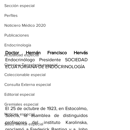
Sección especial
Perfiles
Noticiero Médico 2020
Publicaciones
Endocrinología
Doctor Hernán Francisco Hervás 
Actualidad especial
Endocrinólogo Presidente SOCIEDAD 
Ciencia y Tecnología especial
ECUATORIANA DE ENDOCRINOLOGÍA 
Coleccionable especial
Consulta Externa especial
Editorial especial
Gremiales especial
El 25 de octubre de 1923, en Estocolmo, 
Noticias especial
Suecia, la asamblea de distinguidos 
profesores del instituto Karolinska, 
Salud Mental especial
proclamó a Frederick Banting y a John 