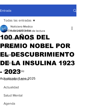
Entrada
Todas las entradas
Noticiero Medico
Todas las entradas
1 dic 2023
3 min de lectura
100 AÑOS DEL
Ciencia y Tecnología
PREMIO NOBEL POR
Editorial
EL DESCUBRIMIENTO
Gremiales
DE LA INSULINA 1923
Noticias
- 2023
Coleccionable
Actualizado:
1 ene 2025
Consulta Externa
Actualidad
Salud Mental
Agenda