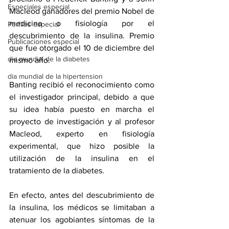
Especiales especial
Macleod ganadores del premio Nobel de 
medicina o fisiología por el 
Perfiles especial
descubrimiento de la insulina. Premio 
Publicaciones especial
que fue otorgado el 10 de diciembre del 
dia mundial de la diabetes
mismo año. 
dia mundial de la hipertension
Banting recibió el reconocimiento como 
el investigador principal, debido a que 
su idea había puesto en marcha el 
proyecto de investigación y al profesor 
Macleod, experto en fisiología 
experimental, que hizo posible la 
utilización de la insulina en el 
tratamiento de la diabetes. 
En efecto, antes del descubrimiento de 
la insulina, los médicos se limitaban a 
atenuar los agobiantes síntomas de la 