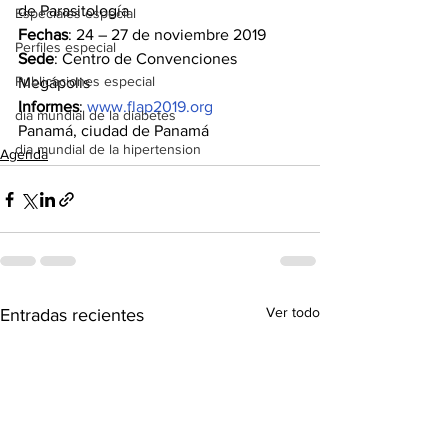
de Parasitología
Especiales especial
Fechas
: 24 – 27 de noviembre 2019
Perfiles especial
Sede
: Centro de Convenciones 
Publicaciones especial
Megápolis
Informes
: 
www.flap2019.org
dia mundial de la diabetes
Panamá, ciudad de Panamá
dia mundial de la hipertension
Agenda
Ver todo
Entradas recientes