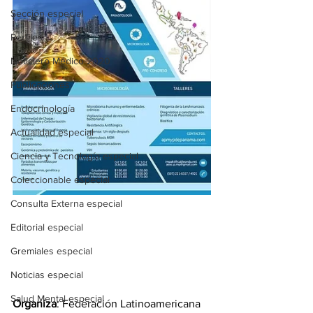
Sección especial
Perfiles
Noticiero Médico 2020
Publicaciones
Endocrinología
Actualidad especial
Ciencia y Tecnología especial
Coleccionable especial
Consulta Externa especial
Editorial especial
Gremiales especial
Noticias especial
Salud Mental especial
Organiza
: Federación Latinoamericana 