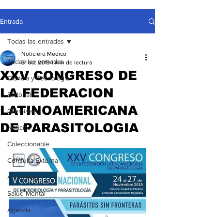
Entrada
Todas las entradas
Noticiero Medico
Todas las entradas
31 oct 2019
1 min de lectura
XXV CONGRESO DE
Ciencia y Tecnología
LA FEDERACION
Editorial
LATINOAMERICANA
Gremiales
DE PARASITOLOGIA
Noticias
Coleccionable
Consulta Externa
Actualidad
Salud Mental
Agenda