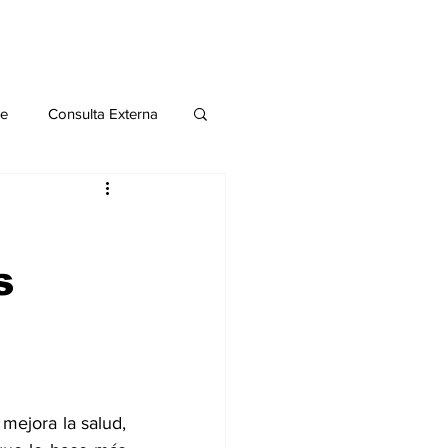
le
Consulta Externa
o 2020
Publicaciones
s
al
Salud Mental especial
mejora la salud, 