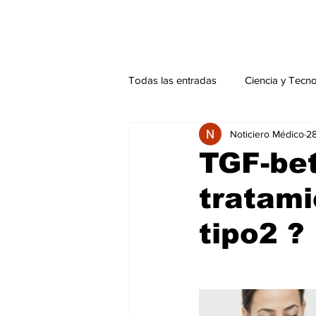
Todas las entradas
Ciencia y Tecn
Noticiero Médico
28
Actualidad
Salud Mental
TGF-bet
tratami
Endocrinología
Actualidad es
tipo2 ?
Consulta Externa especial
Edi
Especiales especial
Perfiles 