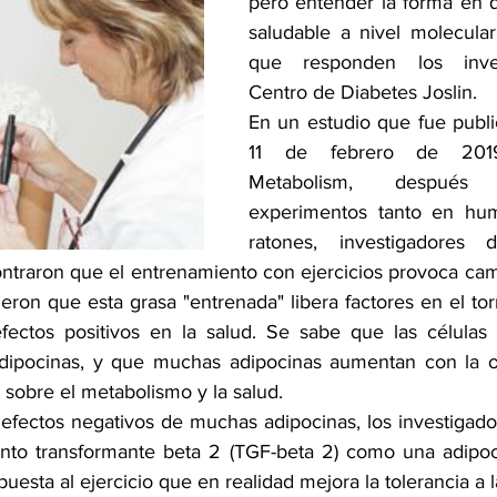
pero entender la forma en 
saludable a nivel molecular
que responden los inves
Centro de Diabetes Joslin.
En un estudio que fue public
11 de febrero de 2019
Metabolism, después 
experimentos tanto en hu
ratones, investigadores 
ontraron que el entrenamiento con ejercicios provoca cam
eron que esta grasa "entrenada" libera factores en el to
ectos positivos en la salud. Se sabe que las células g
adipocinas, y que muchas adipocinas aumentan con la ob
 sobre el metabolismo y la salud.
efectos negativos de muchas adipocinas, los investigador
ento transformante beta 2 (TGF-beta 2) como una adipoci
puesta al ejercicio que en realidad mejora la tolerancia a l