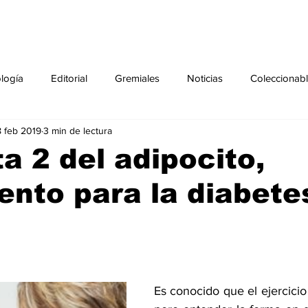
ología
Editorial
Gremiales
Noticias
Coleccionab
 feb 2019
3 min de lectura
Agenda
Sección especial
Perfiles
Noticiero Médic
a 2 del adipocito,
ento para la diabete
pecial
Ciencia y Tecnología especial
Coleccionable especi
torial especial
Gremiales especial
Noticias especial
Es conocido que el ejercicio 
especial
Publicaciones especial
dia mundial de la diabetes