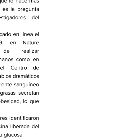
que lo hace más 
 es la pregunta 
tigadores del 
ado en línea el 
, en Nature 
de realizar 
manos como en 
del Centro de 
bios dramáticos 
rrente sanguíneo 
rasas secretan 
esidad, lo que 
es identificaron 
na liberada del 
a glucosa. 