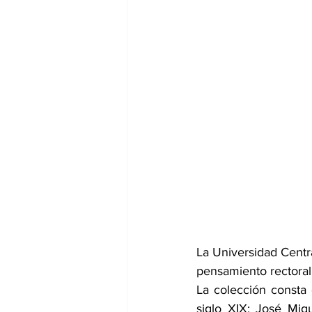
dia mundial de la hipertension
La Universidad Centra
pensamiento rectoral
La colección consta 
siglo XIX: José Mig