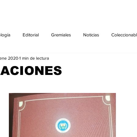
ología
Editorial
Gremiales
Noticias
Coleccionab
 ene 2020
1 min de lectura
Agenda
Sección especial
Perfiles
Noticiero Médic
CACIONES
pecial
Ciencia y Tecnología especial
Coleccionable especi
torial especial
Gremiales especial
Noticias especial
especial
Publicaciones especial
dia mundial de la diabetes