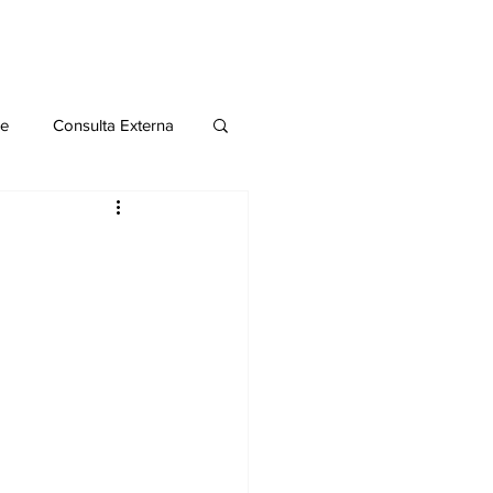
le
Consulta Externa
o 2020
Publicaciones
al
Salud Mental especial