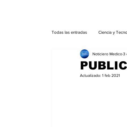
Todas las entradas
Ciencia y Tecn
Noticiero Medico
3
Actualidad
Salud Mental
PUBLI
Actualizado:
1 feb 2021
Endocrinología
Actualidad es
Consulta Externa especial
Edi
Especiales especial
Perfiles 