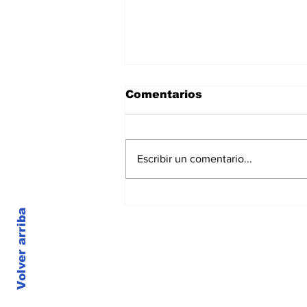
Comentarios
Escribir un comentario...
Las noticias más leídas
Noticiero Médico, Julio
Volver arriba
2026
© 