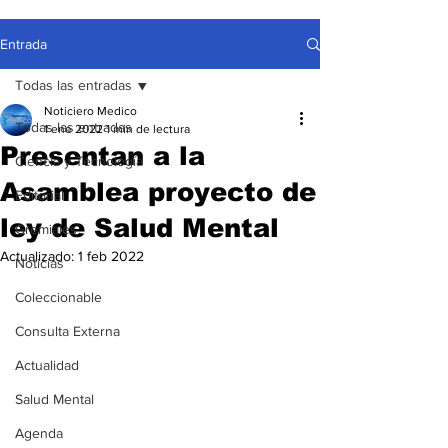
Entrada
Todas las entradas
Noticiero Medico
Todas las entradas
1 ene 2022
1 min de lectura
Presentan a la
Ciencia y Tecnología
Asamblea proyecto de
Editorial
ley de Salud Mental
Gremiales
Actualizado:
1 feb 2022
Noticias
Coleccionable
Consulta Externa
Actualidad
Salud Mental
Agenda