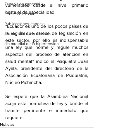
Especiales especial
vulnerables desde el nivel primario 
hasta el de especialidad.
Perfiles especial
Publicaciones especial
“Ecuador es uno de los pocos países de 
la región que carece de legislación en 
dia mundial de la diabetes
este sector, por ello es indispensable 
dia mundial de la hipertension
una ley que norme y regule muchos 
aspectos del proceso de atención en 
salud mental” indicó el Psiquiatra Juan 
Ayala, presidente del directorio de la 
Asociación Ecuatoriana de Psiquiatría, 
Núcleo Pichincha.
Se espera que la Asamblea Nacional 
acoja esta normativa de ley y brinde el 
trámite pertinente e inmediato que 
requiere. 
Noticias