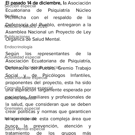
El pasado 14 de diciembre, l
a Asociación 
Sección especial
Ecuatoriana de Psiquiatría Núcleo 
Perfiles
Pichincha con el respaldo de la 
Defensoría del Pueblo, entregaron a la 
Noticiero Médico 2020
Asamblea Nacional un Proyecto de Ley 
Publicaciones
Orgánica de Salud Mental.
Endocrinología
Según los representantes de la 
Actualidad especial
Asociación Ecuatoriana de Psiquiatría, 
Ciencia y Tecnología especial
Defensoría del Pueblo, Gremio Trabajo 
Social y de Psicólogos Infantiles, 
Coleccionable especial
proponentes del proyecto, esta ha sido 
Consulta Externa especial
una aspiración largamente esperada por 
pacientes, familiares y profesionales de 
Editorial especial
la salud, que consideran que se deben 
Gremiales especial
crear políticas y normas que garanticen 
Noticias especial
el ejercicio de esta compleja área que 
busca la prevención, atención y 
Salud Mental especial
tratamiento de los grupos más 