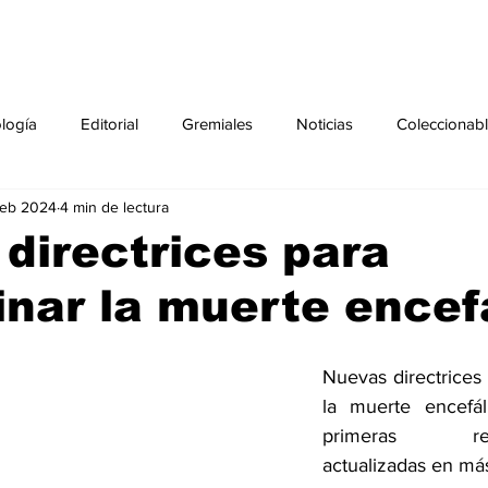
ología
Editorial
Gremiales
Noticias
Coleccionab
feb 2024
4 min de lectura
Agenda
Sección especial
Perfiles
Noticiero Médic
directrices para
nar la muerte encef
pecial
Ciencia y Tecnología especial
Coleccionable especi
Nuevas directrices 
torial especial
Gremiales especial
Noticias especial
la muerte encefáli
primeras reco
actualizadas en má
especial
Publicaciones especial
dia mundial de la diabetes