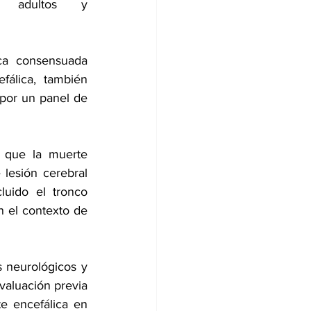
s adultos y 
ca consensuada 
álica, también 
por un panel de 
a que la muerte 
esión cerebral 
uido el tronco 
n el contexto de 
 neurológicos y 
aluación previa 
e encefálica en 