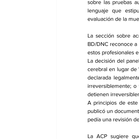
sobre las pruebas aux
lenguaje que estip
evaluación de la muer
La sección sobre ac
BD/DNC reconoce a lo
estos profesionales e
La decisión del panel
cerebral en lugar de
declarada legalmente
irreversiblemente; o 
detienen irreversible
A principios de este
publicó un documento
pedía 
una revisión
 d
La ACP sugiere que