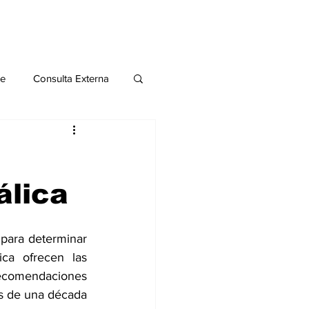
le
Consulta Externa
o 2020
Publicaciones
álica
al
para determinar 
Salud Mental especial
ca ofrecen las 
mendaciones 
s de una década 