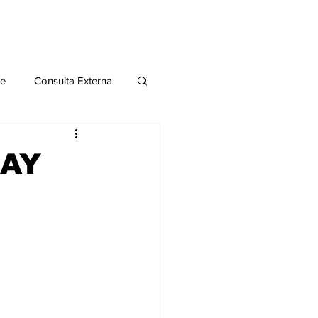
le
Consulta Externa
o 2020
Publicaciones
HAY
al
Salud Mental especial