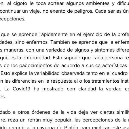
n, al cigoto le toca sortear algunos ambientes y dificu
 continuar un viaje, no exento de peligros. Cada ser es únic
xcepciones. 
que se aprende rápidamente en el ejercicio de la profe
ades, sino enfermos. También se aprende que la enfer
 maneras, con una variedad de signos y síntomas difere
que es la enfermedad. Esto supone que cada persona rea
 de los padecimientos de acuerdo a sus características b
. Esto explica la variabilidad observada tanto en el cuadro
 las diferencias en la respuesta al o los tratamientos inst
d. La Covid19 ha mostrado con claridad la verdad co
es. 
dado a otros órdenes de la vida deja ver ciertas simili
ire, reza un refrán muy popular, las percepciones de la 
lido recurrir a la caverna de Platón para explicar este aser