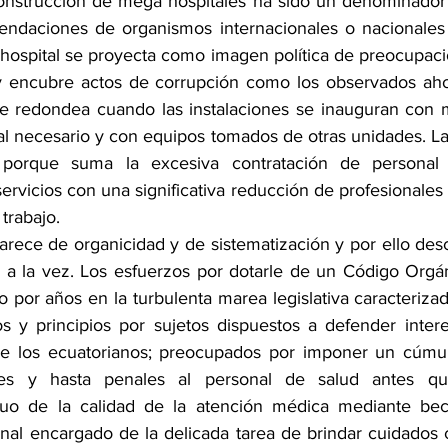
construcción de mega hospitales ha sido un denominador
endaciones de organismos internacionales o nacionales 
 hospital se proyecta como imagen política de preocupació
 y encubre actos de corrupción como los observados aho
se redondea cuando las instalaciones se inauguran con 
al necesario y con equipos tomados de otras unidades. La
 porque suma la excesiva contratación de personal 
servicios con una significativa reducción de profesionales d
trabajo. 
carece de organicidad y de sistematización y por ello des
s a la vez. Los esfuerzos por dotarle de un Código Orgán
 por años en la turbulenta marea legislativa caracterizad
s y principios por sujetos dispuestos a defender interes
de los ecuatorianos; preocupados por imponer un cúmul
iviles y hasta penales al personal de salud antes q
uo de la calidad de la atención médica mediante bec
nal encargado de la delicada tarea de brindar cuidados c