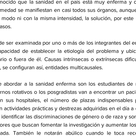
nocido que la sanidad en el país está muy enferma y qu
medad se manifiestan en casi todos sus órganos, aunque
modo ni con la misma intensidad, la solución, por este m
asos. 
e ser examinada por uno o más de los integrantes del eq
pacidad de establecer la etiología del problema y ubic
rio o fuera de él. Causas intrínsecas o extrínsecas dificu
, se configuran así, entidades multicausales. 
e abordar a la sanidad enferma son los estudiantes de 
ernos rotativos o los posgradistas van a encontrar un pac
en sus hospitales, el número de plazas indispensables 
actividades prácticas y destrezas adquiridas en el día a d
 identificar las discriminaciones de género o de raza y sord
ores que buscan fomentar la investigación y aumentar lo
zada. También le notarán abúlico cuando le toca rec