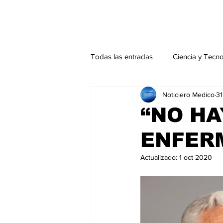
Todas las entradas
Ciencia y Tecn
Noticiero Medico
3
Actualidad
Salud Mental
“NO H
ENFER
Endocrinología
Actualidad es
Actualizado:
1 oct 2020
Consulta Externa especial
Edi
Especiales especial
Perfiles 