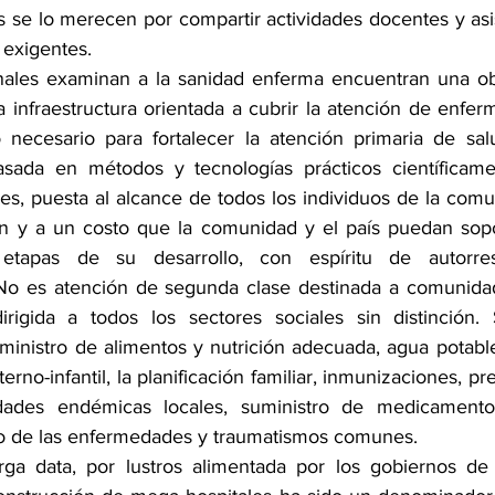
 se lo merecen por compartir actividades docentes y asis
 exigentes. 
nales examinan a la sanidad enferma encuentran una ob
 infraestructura orientada a cubrir la atención de enferm
necesario para fortalecer la atención primaria de salu
 basada en métodos y tecnologías prácticos científicam
es, puesta al alcance de todos los individuos de la comu
ón y a un costo que la comunidad y el país puedan sopo
tapas de su desarrollo, con espíritu de autorresp
No es atención de segunda clase destinada a comunidade
irigida a todos los sectores sociales sin distinción.
ministro de alimentos y nutrición adecuada, agua potabl
erno-infantil, la planificación familiar, inmunizaciones, pr
dades endémicas locales, suministro de medicamentos
do de las enfermedades y traumatismos comunes. 
rga data, por lustros alimentada por los gobiernos de 