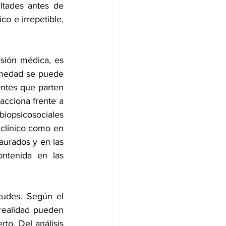
ltades antes de 
o e irrepetible, 
sión médica, es 
medad se puede 
ntes que parten 
cciona frente a 
iopsicosociales 
 clínico como en 
aurados y en las 
ntenida en las 
tudes. Según el 
realidad pueden 
to. Del análisis 