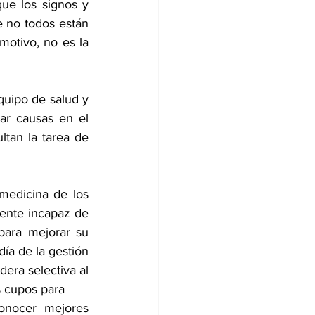
e los signos y 
 no todos están 
otivo, no es la 
uipo de salud y 
ar causas en el 
ltan la tarea de 
medicina de los 
iente incapaz de 
para mejorar su 
ía de la gestión 
era selectiva al 
s cupos para 
onocer mejores 