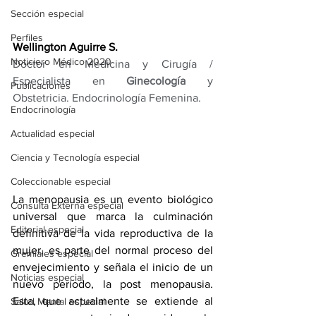
Sección especial
Perfiles
Wellington Aguirre S.
Noticiero Médico 2020
Doctor en Medicina y Cirugía / 
Especialista en 
Ginecología
 y 
Publicaciones
Obstetricia. Endocrinología Femenina.
Endocrinología
Actualidad especial
Ciencia y Tecnología especial
Coleccionable especial
La menopausia es un evento biológico 
Consulta Externa especial
universal que marca la culminación 
Editorial especial
definitiva de la vida reproductiva de la 
mujer, es parte del normal proceso del 
Gremiales especial
envejecimiento y señala el inicio de un 
Noticias especial
nuevo periodo, la post menopausia. 
Esta, que actualmente se extiende al 
Salud Mental especial