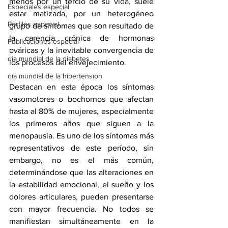
menos por un tercio de su vida, suele 
Especiales especial
estar matizada, por un heterogéneo 
Perfiles especial
grupo de síntomas que son resultado de 
la carencia crónica de hormonas 
Publicaciones especial
ováricas y la inevitable convergencia de 
dia mundial de la diabetes
los procesos del envejecimiento. 
dia mundial de la hipertension
Destacan en esta época los síntomas 
vasomotores o bochornos que afectan 
hasta al 80% de mujeres, especialmente 
los primeros años que siguen a la 
menopausia. Es uno de los síntomas más 
representativos de este período, sin 
embargo, no es el más común, 
determinándose que las alteraciones en 
la estabilidad emocional, el sueño y los 
dolores articulares, pueden presentarse 
con mayor frecuencia. No todos se 
manifiestan simultáneamente en la 