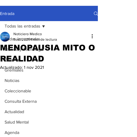
Entrada
Todas las entradas
Noticiero Medico
Todas las entradas
1 oct 2021
4 min de lectura
MENOPAUSIA MITO O
Ciencia y Tecnología
REALIDAD
Editorial
Actualizado:
1 nov 2021
Gremiales
Noticias
Coleccionable
Consulta Externa
Actualidad
Salud Mental
Agenda