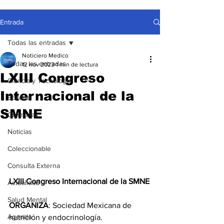
Entrada
Todas las entradas
Noticiero Medico
Todas las entradas
12 nov 2023
1 min de lectura
LXIII Congreso
Ciencia y Tecnología
Internacional de la
Editorial
SMNE
Gremiales
Noticias
Coleccionable
Consulta Externa
LXIII Congreso Internacional de la SMNE
Actualidad
Salud Mental
ORGANIZA
: Sociedad Mexicana de 
Agenda
nutrición y endocrinología.