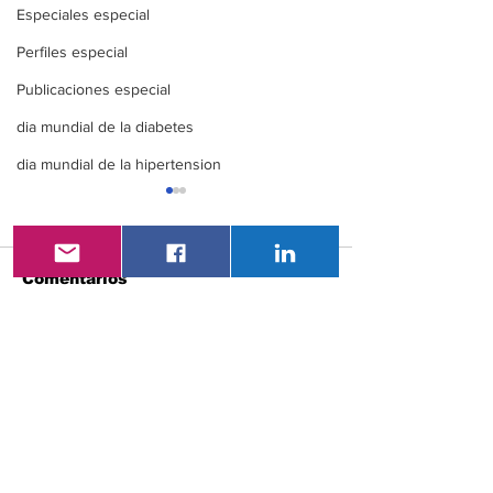
Especiales especial
Perfiles especial
Publicaciones especial
dia mundial de la diabetes
dia mundial de la hipertension
Comentarios
XXI Congreso
VAC- LatAm 2
Escribir un comentario...
Nacional De
Congreso
Endocrinología ENDO
Latinoameric
ECUADOR 360
Vacunología
Vacunación e
etapa de la v