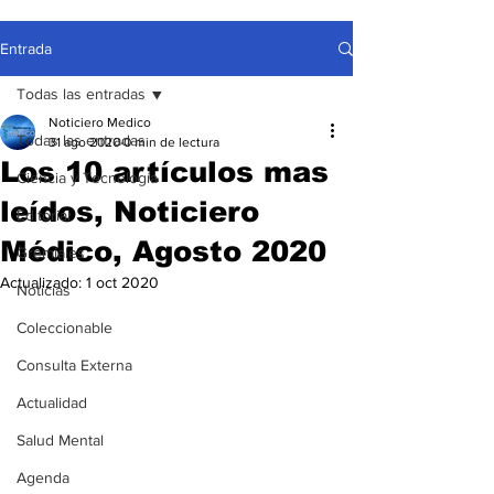
Entrada
Todas las entradas
Noticiero Medico
Todas las entradas
31 ago 2020
0 min de lectura
Los 10 artículos mas
Ciencia y Tecnología
leídos, Noticiero
Editorial
Médico, Agosto 2020
Gremiales
Actualizado:
1 oct 2020
Noticias
Coleccionable
Consulta Externa
Actualidad
Salud Mental
Agenda