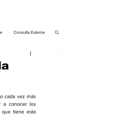
le
Consulta Externa
o 2020
Publicaciones
la
al
ndo cada vez más 
Salud Mental especial
r a conocer los 
que tiene esta 