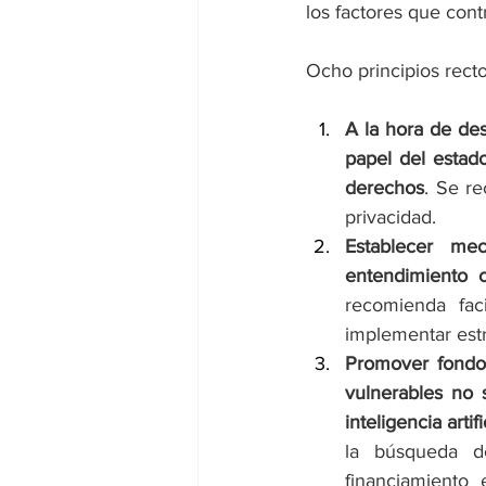
los factores que cont
Ocho principios rector
A la hora de desp
papel del estad
derechos
. Se re
privacidad.
Establecer me
entendimiento c
recomienda fac
implementar estr
Promover fondos
vulnerables no 
inteligencia arti
la búsqueda de
financiamiento 