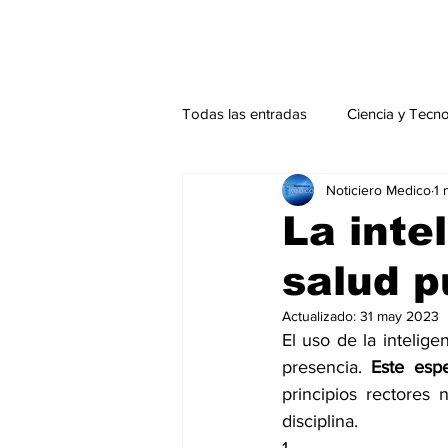
Todas las entradas
Ciencia y Tecn
Noticiero Medico
1
Actualidad
Salud Mental
La intel
salud p
Endocrinología
Actualidad es
Actualizado:
31 may 2023
El uso de la intelige
Consulta Externa especial
Edi
presencia. 
Este esp
principios rectores
disciplina.
Especiales especial
Perfiles 