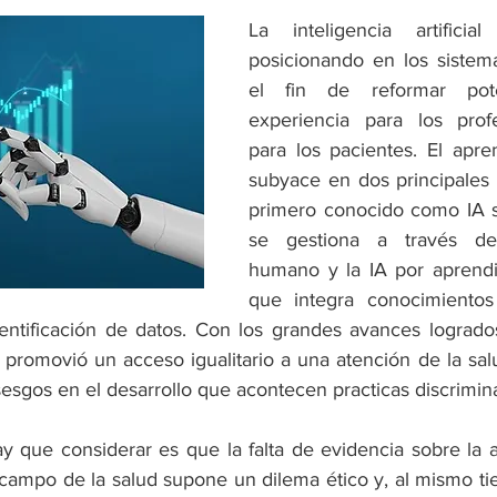
La inteligencia artificia
posicionando en los sistem
el fin de reformar pote
experiencia para los prof
para los pacientes. El apren
subyace en dos principales i
primero conocido como IA si
se gestiona a través del
humano y la IA por aprendi
que integra conocimiento
dentificación de datos. Con los grandes avances logrados
 promovió un acceso igualitario a una atención de la salu
sgos en el desarrollo que acontecen practicas discrimina
y que considerar es que la falta de evidencia sobre la ap
 campo de la salud supone un dilema ético y, al mismo ti