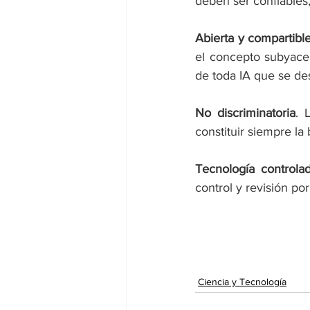
deben ser confiables,
Abierta y compartibl
el concepto subyacen
de toda IA que se des
No discriminatoria
. 
constituir siempre la 
Tecnología control
control y revisión p
Ciencia y Tecnología