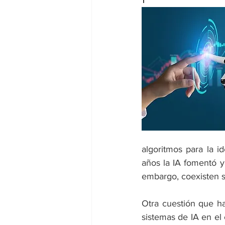
1
dia mundial de la hipertension
algoritmos para la i
años la IA fomentó y
embargo, coexisten se
Otra cuestión que ha
sistemas de IA en el