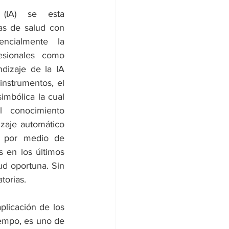
l (IA) se esta 
as de salud con 
ncialmente la 
esionales como 
dizaje de la IA 
nstrumentos, el 
mbólica la cual 
 conocimiento 
zaje automático 
s por medio de 
 en los últimos 
d oportuna. Sin 
torias. 
licación de los 
empo, es uno de 