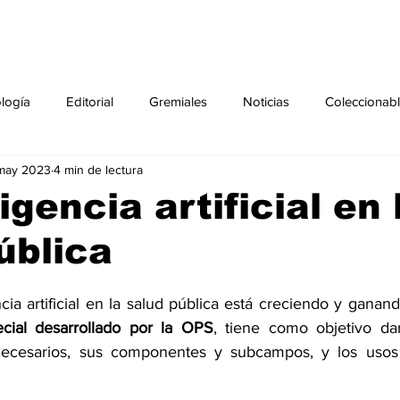
ología
Editorial
Gremiales
Noticias
Coleccionab
 may 2023
4 min de lectura
Agenda
Sección especial
Perfiles
Noticiero Médic
igencia artificial en 
ública
pecial
Ciencia y Tecnología especial
Coleccionable especi
ncia artificial en la salud pública está creciendo y gana
torial especial
Gremiales especial
Noticias especial
ecial desarrollado por la OPS
, tiene como objetivo da
 necesarios, sus componentes y subcampos, y los usos 
especial
Publicaciones especial
dia mundial de la diabetes