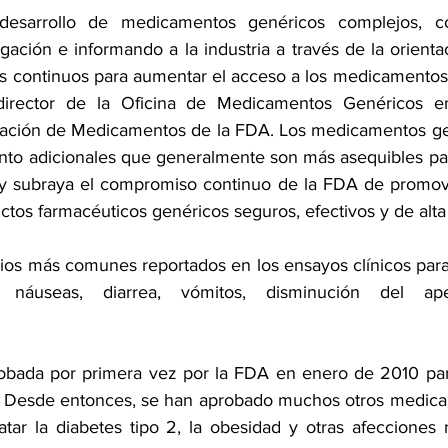
esarrollo de medicamentos genéricos complejos, co
igación e informando a la industria a través de la orient
s continuos para aumentar el acceso a los medicamentos n
director de la Oficina de Medicamentos Genéricos e
igación de Medicamentos de la FDA. Los medicamentos ge
nto adicionales que generalmente son más asequibles para
y subraya el compromiso continuo de la FDA de promove
ctos farmacéuticos genéricos seguros, efectivos y de alta 
ios más comunes reportados en los ensayos clínicos para 
en náuseas, 
diarrea
, vómitos, disminución del apeti
obada por primera vez
 por la FDA en enero de 2010 para
 2. Desde entonces, se han aprobado muchos otros medic
tar la diabetes tipo 2, 
la obesidad
 y otras afecciones r