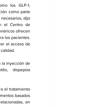
mo los GLP-1, 
ación como parte 
ecesarios, dijo 
n el Centro de 
néricos ofrecen 
 los pacientes. 
r el acceso de 
calidad.
la inyección de 
to, dispepsia 
 el tratamiento 
amentos basados 
elacionadas, en 