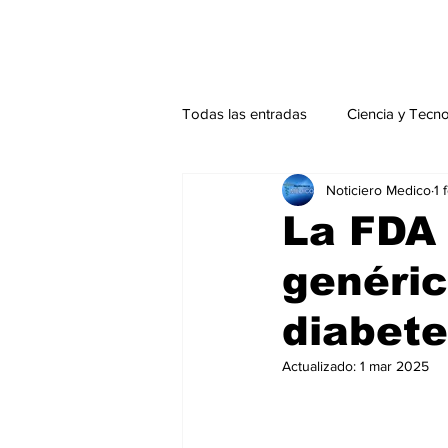
Todas las entradas
Ciencia y Tecn
Noticiero Medico
1 
Actualidad
Salud Mental
La FDA
genéric
Endocrinología
Actualidad es
diabete
Consulta Externa especial
Edi
Actualizado:
1 mar 2025
Especiales especial
Perfiles 