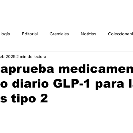
ología
Editorial
Gremiales
Noticias
Coleccionab
feb 2025
2 min de lectura
Agenda
Sección especial
Perfiles
Noticiero Médic
 aprueba medicamen
o diario GLP-1 para 
pecial
Ciencia y Tecnología especial
Coleccionable especi
s tipo 2
torial especial
Gremiales especial
Noticias especial
especial
Publicaciones especial
dia mundial de la diabetes