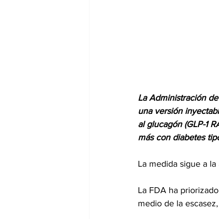
dia mundial de la hipertension
La Administración d
una versión inyectabl
al 
glucagón
 (GLP-1 RA
más con diabetes tip
La medida sigue a 
la
La FDA ha priorizado
medio de la escasez