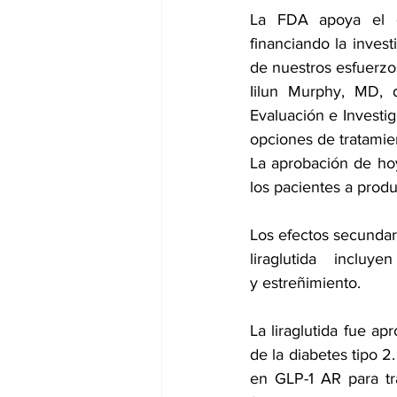
La FDA apoya el d
financiando la invest
de nuestros esfuerzo
Iilun Murphy, MD, 
Evaluación e Invest
opciones de tratamie
La aprobación de ho
los pacientes a produ
Los efectos secundar
liraglutida incluy
y 
estreñimiento
.
La liraglutida 
fue apr
de la diabetes tipo
en GLP-1 AR para tra