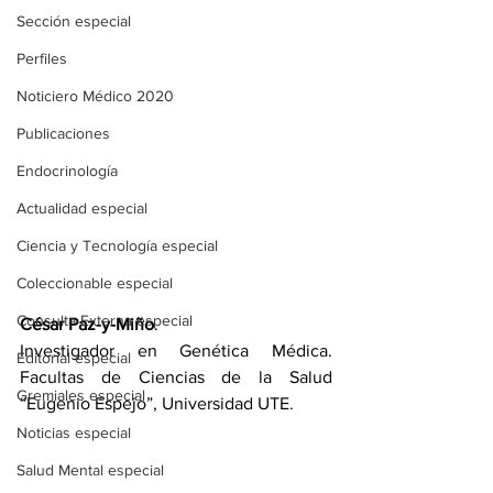
Sección especial
Perfiles
Noticiero Médico 2020
Publicaciones
Endocrinología
Actualidad especial
Ciencia y Tecnología especial
Coleccionable especial
Consulta Externa especial
César Paz-y-Miño
. 
Investigador en Genética Médica. 
Editorial especial
Facultas de Ciencias de la Salud 
Gremiales especial
“Eugenio Espejo”, Universidad UTE.
Noticias especial
Salud Mental especial