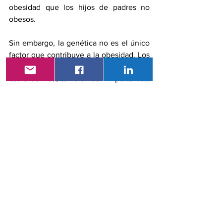
obesidad que los hijos de padres no 
obesos.
Sin embargo, la genética no es el único 
factor que contribuye a la obesidad. Los 
factores ambientales, como la dieta y el 
estilo de vida, también son importantes. 
Las dietas ricas en calorías, pobres en 
nutrientes y carentes de actividad física 
pueden contribuir a la obesidad, incluso 
en personas con una pequeña 
predisposición genética.
A medida que continúan las 
investigaciones sobre la relación entre 
la transmisión genética y la obesidad, se 
descubren nuevos genes y mecanismos 
que pueden contribuir al desarrollo de la 
obesidad. Por ejemplo, se han 