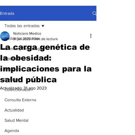
Entrada
Todas las entradas
Noticiero Medico
Todas las entradas
31 jul 2023
7 min de lectura
La carga genética de
Ciencia y Tecnología
la obesidad:
Editorial
implicaciones para la
Gremiales
salud pública
Noticias
Actualizado:
31 ago 2023
Coleccionable
Consulta Externa
Actualidad
Salud Mental
Agenda