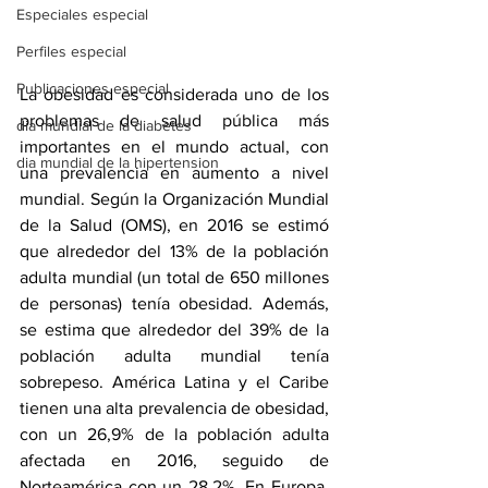
Especiales especial
Perfiles especial
Publicaciones especial
La obesidad es considerada uno de los 
problemas de salud pública más 
dia mundial de la diabetes
importantes en el mundo actual, con 
dia mundial de la hipertension
una prevalencia en aumento a nivel 
mundial. Según la Organización Mundial 
de la Salud (OMS), en 2016 se estimó 
que alrededor del 13% de la población 
adulta mundial (un total de 650 millones 
de personas) tenía obesidad. Además, 
se estima que alrededor del 39% de la 
población adulta mundial tenía 
sobrepeso. América Latina y el Caribe 
tienen una alta prevalencia de obesidad, 
con un 26,9% de la población adulta 
afectada en 2016, seguido de 
Norteamérica con un 28,2%. En Europa, 