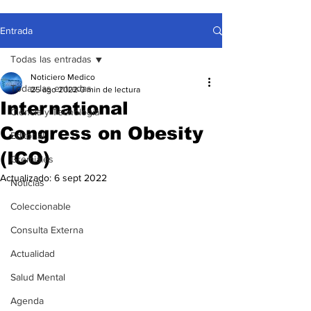
Entrada
Todas las entradas
Noticiero Medico
Todas las entradas
25 ago 2022
0 min de lectura
International
Ciencia y Tecnología
Congress on Obesity
Editorial
(ICO)
Gremiales
Actualizado:
6 sept 2022
Noticias
Coleccionable
Consulta Externa
Actualidad
Salud Mental
Agenda