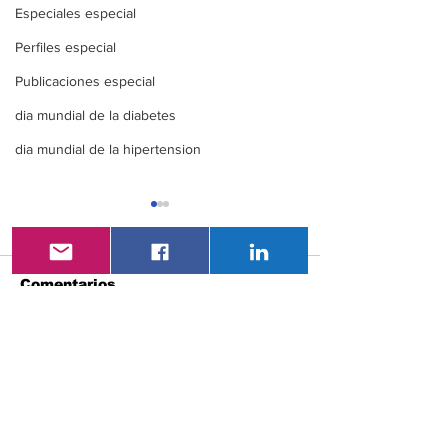
Especiales especial
Perfiles especial
Publicaciones especial
dia mundial de la diabetes
dia mundial de la hipertension
Comentarios
XXI Congreso
VAC- LatAm 2
Escribir un comentario...
Nacional De
Congreso
Endocrinología ENDO
Latinoameric
ECUADOR 360
Vacunología
Vacunación e