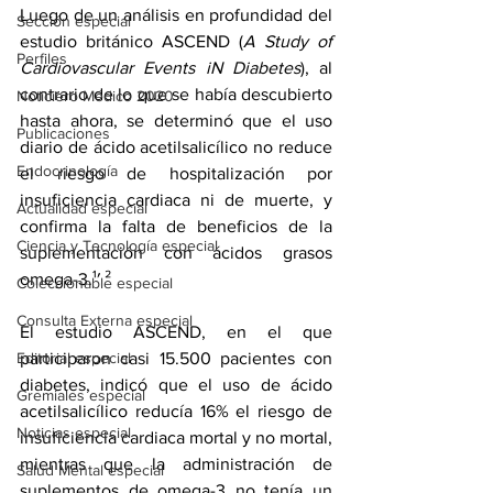
Luego de un análisis en profundidad del 
Sección especial
estudio británico 
ASCEND
 (
A Study of 
Perfiles
Cardiovascular Events iN Diabetes
), al 
contrario de lo que se había descubierto 
Noticiero Médico 2020
hasta ahora, se determinó que el uso 
Publicaciones
diario de ácido acetilsalicílico no reduce 
Endocrinología
el riesgo de hospitalización por 
insuficiencia cardiaca ni de muerte, y 
Actualidad especial
confirma la falta de beneficios de la 
Ciencia y Tecnología especial
suplementación con ácidos grasos 
omega-3.¹′ ²
Coleccionable especial
Consulta Externa especial
El estudio ASCEND, en el que 
Editorial especial
participaron casi 15.500 pacientes con 
diabetes, indicó que el uso de ácido 
Gremiales especial
acetilsalicílico reducía 16% el riesgo de 
Noticias especial
insuficiencia cardiaca mortal y no mortal, 
mientras que la administración de 
Salud Mental especial
suplementos de omega-3 no tenía un 