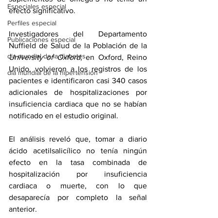
Especiales especial
efecto significativo.
Perfiles especial
Investigadores del Departamento 
Publicaciones especial
Nuffield de Salud de la Población de la 
dia mundial de la diabetes
University of Oxford
, en Oxford, Reino 
Unido, volvieron a los registros de los 
dia mundial de la hipertension
pacientes e identificaron casi 340 casos 
adicionales de hospitalizaciones por 
insuficiencia cardiaca que no se habían 
notificado en el estudio original.
El análisis reveló que, tomar a diario 
ácido acetilsalicílico no tenía ningún 
efecto en la tasa combinada de 
hospitalización por insuficiencia 
cardiaca o muerte, con lo que 
desaparecía por completo la señal 
anterior.