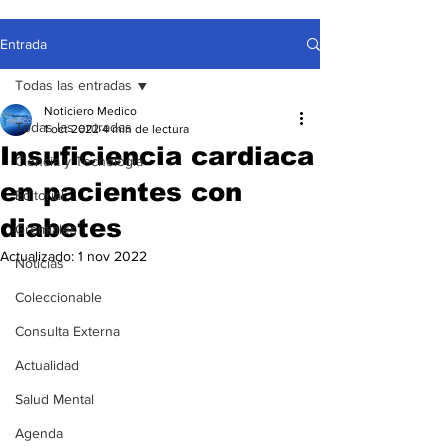
Entrada
Todas las entradas
Noticiero Medico
Todas las entradas
1 oct 2022
4 min de lectura
Insuficiencia cardiaca
Ciencia y Tecnología
en pacientes con
Editorial
diabetes
Gremiales
Actualizado:
1 nov 2022
Noticias
Coleccionable
Consulta Externa
Actualidad
Salud Mental
Agenda