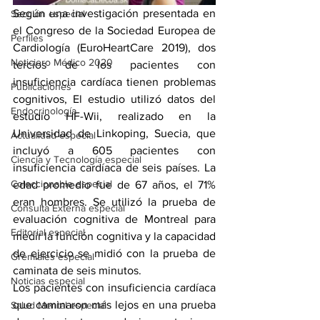
Según una investigación presentada en 
Sección especial
el Congreso de la Sociedad Europea de 
Perfiles
Cardiología (EuroHeartCare 2019), dos 
Noticiero Médico 2020
tercios de los pacientes con 
insuficiencia cardíaca tienen problemas 
Publicaciones
cognitivos, El estudio utilizó datos del 
Endocrinología
estudio HF-Wii, realizado en la 
Universidad de Linkoping, Suecia, que 
Actualidad especial
incluyó a 605 pacientes con 
Ciencia y Tecnología especial
insuficiencia cardíaca de seis países. La 
Coleccionable especial
edad promedio fue de 67 años, el 71% 
eran hombres. Se utilizó la prueba de 
Consulta Externa especial
evaluación cognitiva de Montreal para 
Editorial especial
medir la función cognitiva y la capacidad 
de ejercicio se midió con la prueba de 
Gremiales especial
caminata de seis minutos.
Noticias especial
Los pacientes con insuficiencia cardíaca 
que caminaron más lejos en una prueba 
Salud Mental especial