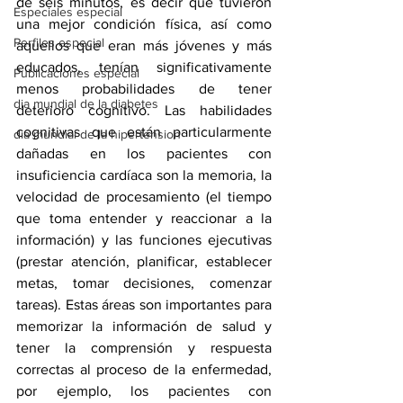
de seis minutos, es decir que tuvieron 
Especiales especial
una mejor condición física, así como 
Perfiles especial
aquellos que eran más jóvenes y más 
educados, tenían significativamente 
Publicaciones especial
menos probabilidades de tener 
dia mundial de la diabetes
deterioro cognitivo. Las habilidades 
cognitivas que están particularmente 
dia mundial de la hipertension
dañadas en los pacientes con 
insuficiencia cardíaca son la memoria, la 
velocidad de procesamiento (el tiempo 
que toma entender y reaccionar a la 
información) y las funciones ejecutivas 
(prestar atención, planificar, establecer 
metas, tomar decisiones, comenzar 
tareas). Estas áreas son importantes para 
memorizar la información de salud y 
tener la comprensión y respuesta 
correctas al proceso de la enfermedad, 
por ejemplo, los pacientes con 