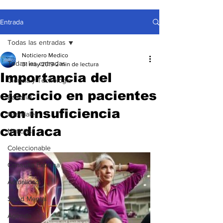
Entrada
Todas las entradas
Noticiero Medico
Todas las entradas
31 may 2019
2 min de lectura
Importancia del
Ciencia y Tecnología
ejercicio en pacientes
Editorial
con insuficiencia
Gremiales
cardíaca
Noticias
Coleccionable
Consulta Externa
Actualidad
Salud Mental
Agenda