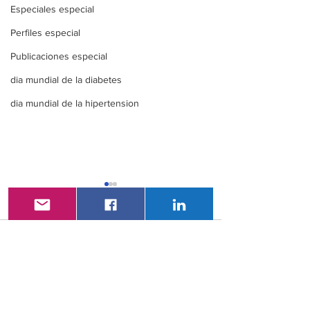
Especiales especial
Perfiles especial
Publicaciones especial
dia mundial de la diabetes
dia mundial de la hipertension
Comentarios
XXI Congreso
VAC- LatAm 2
Escribir un comentario...
Nacional De
Congreso