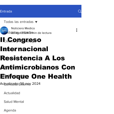
Entrada
Todas las entradas
Noticiero Medico
Todas las entradas
28 ago 2024
0 min de lectura
II Congreso
Ciencia y Tecnología
Internacional
Editorial
Resistencia A Los
Gremiales
Antimicrobianos Con
Noticias
Enfoque One Health
Coleccionable
Actualizado:
30 nov 2024
Consulta Externa
Actualidad
Salud Mental
Agenda