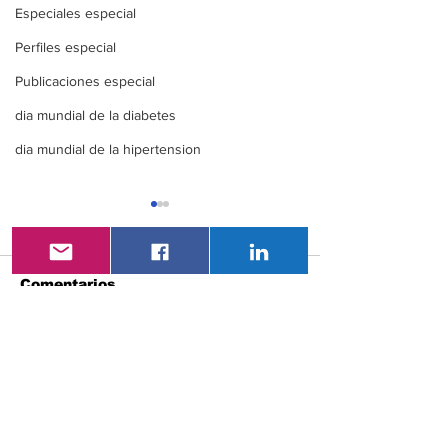
Especiales especial
Perfiles especial
Publicaciones especial
dia mundial de la diabetes
dia mundial de la hipertension
Comentarios
XXI Congreso
VAC- LatAm 2
Escribir un comentario...
Nacional De
Congreso
Endocrinología ENDO
Latinoameric
ECUADOR 360
Vacunología
Vacunación e