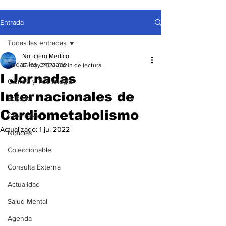
Entrada
Todas las entradas
Noticiero Medico
Todas las entradas
15 may 2022
0 min de lectura
I Jornadas
Ciencia y Tecnología
Internacionales de
Editorial
Cardiometabolismo
Gremiales
Actualizado:
1 jul 2022
Noticias
Coleccionable
Consulta Externa
Actualidad
Salud Mental
Agenda