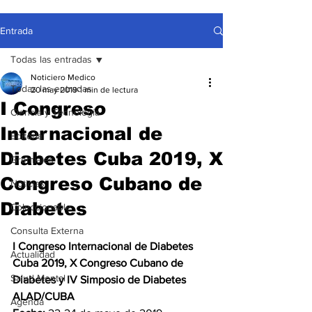
Entrada
Todas las entradas
Noticiero Medico
Todas las entradas
20 may 2019
1 min de lectura
I Congreso
Ciencia y Tecnología
Internacional de
Editorial
Diabetes Cuba 2019, X
Gremiales
Congreso Cubano de
Noticias
Diabetes
Coleccionable
Consulta Externa
I Congreso Internacional de Diabetes 
Actualidad
Cuba 2019, X Congreso Cubano de 
Salud Mental
Diabetes y IV Simposio de Diabetes 
ALAD/CUBA
Agenda