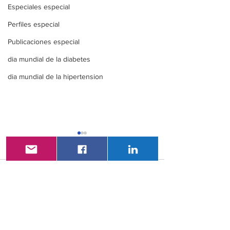
Especiales especial
Perfiles especial
Publicaciones especial
dia mundial de la diabetes
dia mundial de la hipertension
Comentarios
XXI Congreso
VAC- LatAm 2
Escribir un comentario...
Nacional De
Congreso