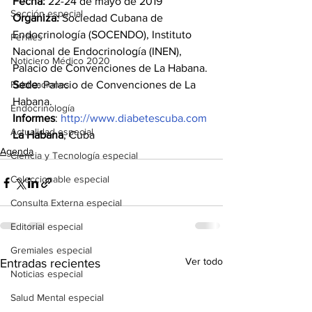
Fecha: 
22-24 de mayo de 2019
Sección especial
Organiza: 
Sociedad Cubana de 
Endocrinología (SOCENDO), Instituto 
Perfiles
Nacional de Endocrinología (INEN), 
Noticiero Médico 2020
Palacio de Convenciones de La Habana.
Publicaciones
Sede
: Palacio de Convenciones de La 
Habana.
Endocrinología
Informes
: 
http://www.diabetescuba.com
Actualidad especial
La Habana
, Cuba  
Agenda
Ciencia y Tecnología especial
Coleccionable especial
Consulta Externa especial
Editorial especial
Gremiales especial
Ver todo
Entradas recientes
Noticias especial
Salud Mental especial