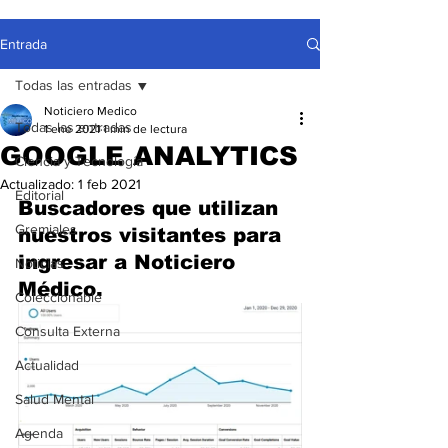
Entrada
Todas las entradas
Noticiero Medico
Todas las entradas
1 ene 2021
1 min de lectura
GOOGLE ANALYTICS
Ciencia y Tecnología
Actualizado:
1 feb 2021
Editorial
Buscadores que utilizan 
Gremiales
nuestros visitantes para 
ingresar a Noticiero 
Noticias
Médico.
Coleccionable
Consulta Externa
Actualidad
Salud Mental
Agenda