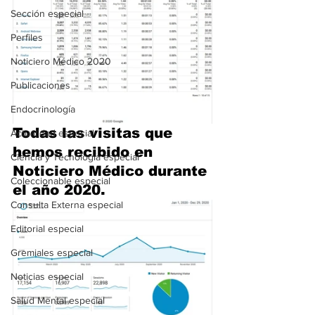
Sección especial
Perfiles
Noticiero Médico 2020
Publicaciones
Endocrinología
Todas las visitas que 
Actualidad especial
hemos recibido en 
Ciencia y Tecnología especial
Noticiero Médico durante 
Coleccionable especial
el año 2020.
Consulta Externa especial
Editorial especial
Gremiales especial
Noticias especial
Salud Mental especial