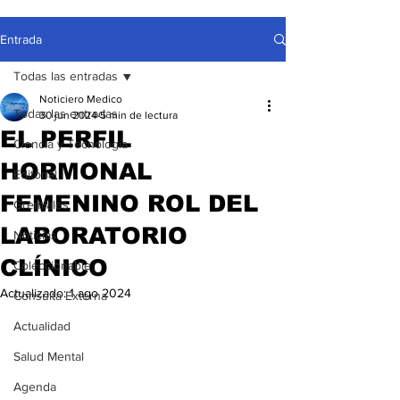
Entrada
Todas las entradas
Noticiero Medico
Todas las entradas
30 jun 2024
5 min de lectura
EL PERFIL
Ciencia y Tecnología
HORMONAL
Editorial
FEMENINO ROL DEL
Gremiales
LABORATORIO
Noticias
CLÍNICO
Coleccionable
Actualizado:
1 ago 2024
Consulta Externa
Actualidad
Salud Mental
Agenda