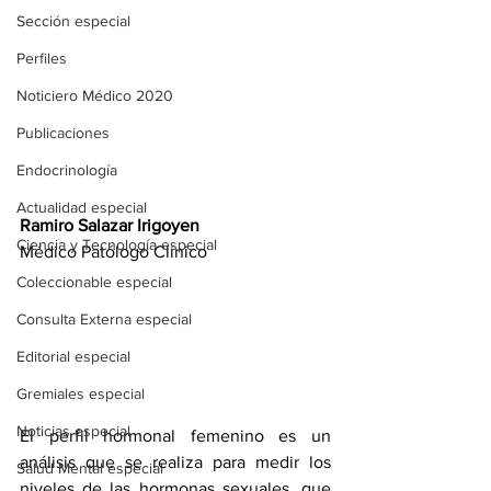
Sección especial
Perfiles
Noticiero Médico 2020
Publicaciones
Endocrinología
Actualidad especial
Ramiro Salazar Irigoyen
Ciencia y Tecnología especial
Médico Patólogo Clínico
Coleccionable especial
Consulta Externa especial
Editorial especial
Gremiales especial
Noticias especial
El perfil hormonal femenino es un 
análisis que se realiza para medir los 
Salud Mental especial
niveles de las hormonas sexuales, que 