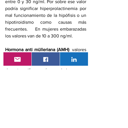
entre 0 y 30 ng/ml. Por sobre ese valor 
podría significar hiperprolactinemia por 
mal funcionamiento de la hipófisis o un 
hipotiroidismo como causas más 
frecuentes.    En mujeres embarazadas 
los valores van de 10 a 300 ng/ml.
Hormona anti mülleriana (AMH)
: valores 
normales varían entre 1 y 2,5 ng/ml es 
considerado un valor normal. Por debajo 
de estas cifras, sería una baja reserva 
ovárica y valores mayores muestran un 
desarrollo folicular excesivo.
Testosterona total (T): 
en la mujer los 
valores de referencia se sitúan entre los 
24 y 47 ng/dl. Valores muy elevados 
pueden indicar síndrome de ovario 
poliquístico.