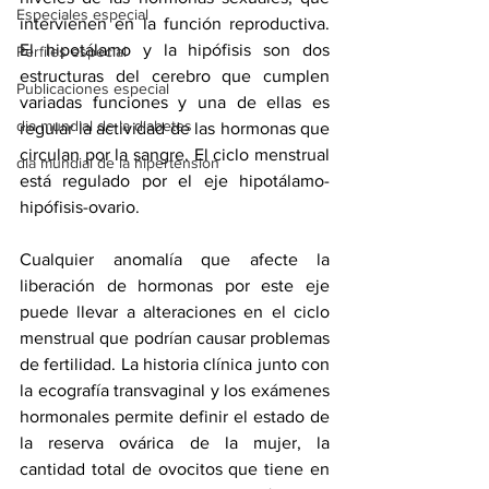
Especiales especial
intervienen en la función reproductiva. 
El hipotálamo y la hipófisis son dos 
Perfiles especial
estructuras del cerebro que cumplen 
Publicaciones especial
variadas funciones y una de ellas es 
dia mundial de la diabetes
regular la actividad de las hormonas que 
circulan por la sangre. El ciclo menstrual 
dia mundial de la hipertension
está regulado por el eje hipotálamo-
hipófisis-ovario.
Cualquier anomalía que afecte la 
liberación de hormonas por este eje 
puede llevar a alteraciones en el ciclo 
menstrual que podrían causar problemas 
de fertilidad. La historia clínica junto con 
la ecografía transvaginal y los exámenes 
hormonales permite definir el estado de 
la reserva ovárica de la mujer, la 
cantidad total de ovocitos que tiene en 