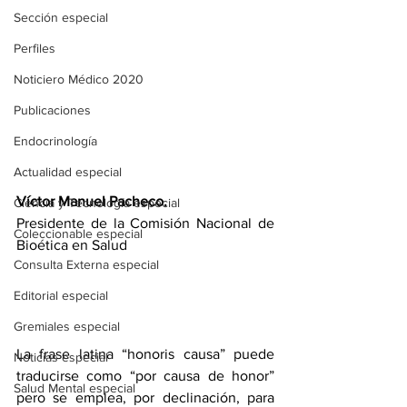
Sección especial
Perfiles
Noticiero Médico 2020
Publicaciones
Endocrinología
Actualidad especial
Víctor Manuel Pacheco. 
Ciencia y Tecnología especial
Presidente de la Comisión Nacional de 
Coleccionable especial
Bioética en Salud
Consulta Externa especial
Editorial especial
Gremiales especial
La frase latina “honoris causa” puede 
Noticias especial
traducirse como “por causa de honor” 
Salud Mental especial
pero se emplea, por declinación, para 