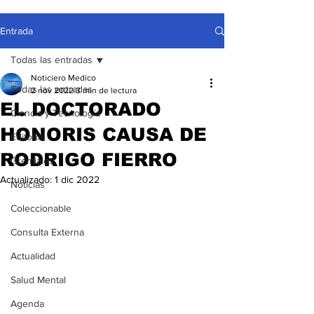
Entrada
Todas las entradas
Noticiero Medico
Todas las entradas
2 nov 2022
3 min de lectura
EL DOCTORADO
Ciencia y Tecnología
HONORIS CAUSA DE
Editorial
RODRIGO FIERRO
Gremiales
Actualizado:
1 dic 2022
Noticias
Coleccionable
Consulta Externa
Actualidad
Salud Mental
Agenda