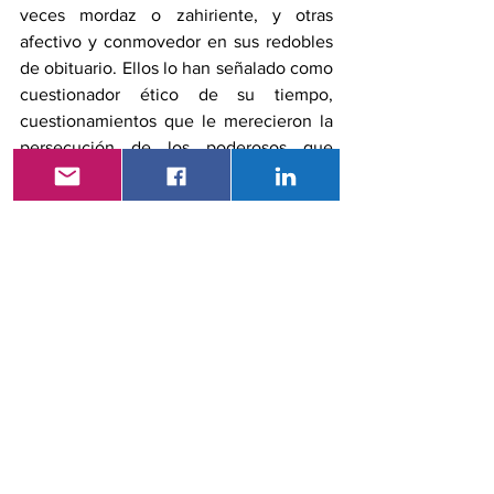
veces mordaz o zahiriente, y otras 
afectivo y conmovedor en sus redobles 
de obituario. Ellos lo han señalado como 
cuestionador ético de su tiempo, 
cuestionamientos que le merecieron la 
persecución de los poderosos que 
vieron sus retratos en esos escritos.
Como historiador son esclarecedores 
sus trabajos, valorados por la Academia 
de Historia, sobre el impacto de la 
escritura en la historia de los pueblos 
hispanoamericanos, el pensamiento de 
Eugenio Espejo y el significado para la 
salud pública de la Revolución Juliana.
En tiempos en los cuales los 
reconocimientos a nuestras 
personalidades, en especial en el área 