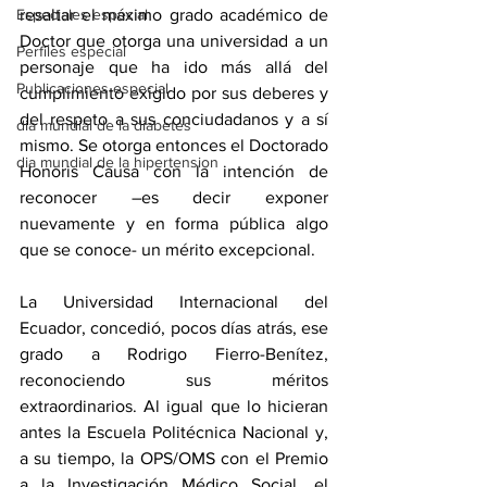
Especiales especial
resaltar el máximo grado académico de 
Doctor que otorga una universidad a un 
Perfiles especial
personaje que ha ido más allá del 
Publicaciones especial
cumplimiento exigido por sus deberes y 
del respeto a sus conciudadanos y a sí 
dia mundial de la diabetes
mismo. Se otorga entonces el Doctorado 
dia mundial de la hipertension
Honoris Causa con la intención de 
reconocer –es decir exponer 
nuevamente y en forma pública algo 
que se conoce- un mérito excepcional. 
La Universidad Internacional del 
Ecuador, concedió, pocos días atrás, ese 
grado a Rodrigo Fierro-Benítez, 
reconociendo sus méritos 
extraordinarios. Al igual que lo hicieran 
antes la Escuela Politécnica Nacional y, 
a su tiempo, la OPS/OMS con el Premio 
a la Investigación Médico Social, el 