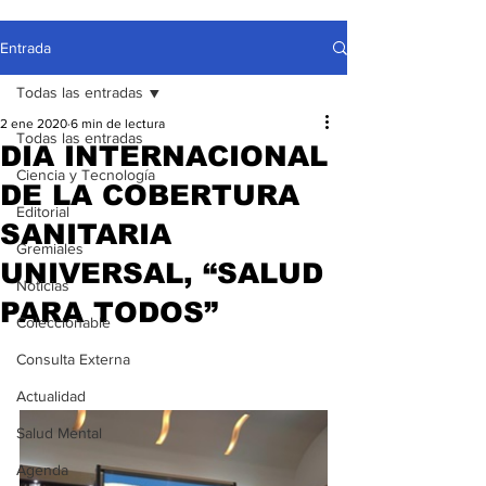
Entrada
Todas las entradas
2 ene 2020
6 min de lectura
Todas las entradas
DIA INTERNACIONAL
Ciencia y Tecnología
DE LA COBERTURA
Editorial
SANITARIA
Gremiales
UNIVERSAL, “SALUD
Noticias
PARA TODOS”
Coleccionable
Consulta Externa
Actualidad
Salud Mental
Agenda