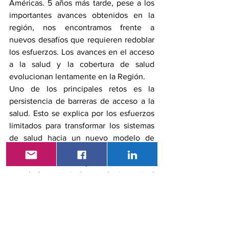
Américas. 5 años más tarde, pese a los 
importantes avances obtenidos en la 
región, nos encontramos frente a 
nuevos desafíos que requieren redoblar 
los esfuerzos. Los avances en el acceso 
a la salud y la cobertura de salud 
evolucionan lentamente en la Región.
Uno de los principales retos es la 
persistencia de barreras de acceso a la 
salud. Esto se explica por los esfuerzos 
limitados para transformar los sistemas 
de salud hacia un nuevo modelo de 
atención basado en la APS, así como por 
la falta de recursos públicos invertidos 
en salud, en particular en el primer nivel 
de atención.
Salud Universal significa que todas las 
personas tengan acceso, sin 
discriminación alguna, y a servicios de 