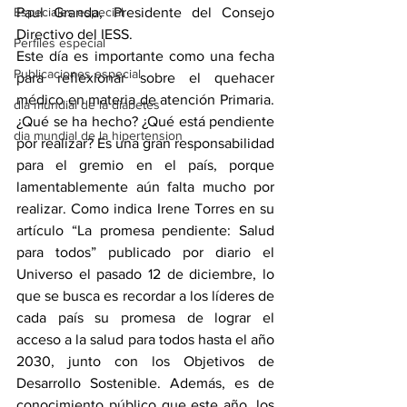
Especiales especial
Paul Granda, Presidente del Consejo 
Directivo del IESS.
Perfiles especial
Este día es importante como una fecha 
Publicaciones especial
para reflexionar sobre el quehacer 
médico en materia de atención Primaria. 
dia mundial de la diabetes
¿Qué se ha hecho? ¿Qué está pendiente 
dia mundial de la hipertension
por realizar? Es una gran responsabilidad 
para el gremio en el país, porque 
lamentablemente aún falta mucho por 
realizar. Como indica Irene Torres en su 
artículo “La promesa pendiente: Salud 
para todos” publicado por diario el 
Universo el pasado 12 de diciembre, lo 
que se busca es recordar a los líderes de 
cada país su promesa de lograr el 
acceso a la salud para todos hasta el año 
2030, junto con los Objetivos de 
Desarrollo Sostenible. Además, es de 
conocimiento público que este año, los 