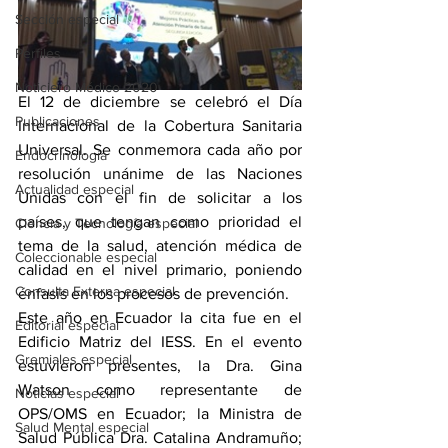
Sección especial
Perfiles
Noticiero Médico 2020
El 12 de diciembre se celebró el Día 
Publicaciones
Internacional de la Cobertura Sanitaria 
Universal. Se conmemora cada año por 
Endocrinología
resolución unánime de las Naciones 
Actualidad especial
Unidas con el fin de solicitar a los 
países, que tengan como prioridad el 
Ciencia y Tecnología especial
tema de la salud, atención médica de 
Coleccionable especial
calidad en el nivel primario, poniendo 
Consulta Externa especial
énfasis en los procesos de prevención.
Este año en Ecuador la cita fue en el 
Editorial especial
Edificio Matriz del IESS. En el evento 
Gremiales especial
estuvieron presentes, la Dra. Gina 
Watson como representante de 
Noticias especial
OPS/OMS en Ecuador; la Ministra de 
Salud Mental especial
Salud Pública Dra. Catalina Andramuño; 