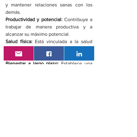
y mantener relaciones sanas con los 
demás. 
Productividad y potencial:
 Contribuye a 
trabajar de manera productiva y a 
alcanzar su máximo potencial. 
Salud física:
 Está vinculada a la salud 
física, y cuidar una puede impactar 
positivamente en la otra. 
Bienestar a largo plazo:
 Establece una 
base emocional segura desde la 
infancia, que influye en la salud mental 
a lo largo de toda la vida. 
salud mental
Noticias
día mundial de la salud mental
Noticias