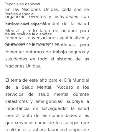
Especiales especial
En las Naciones Unidas, cada año se 
Perfiles especial
organizan eventos y actividades con 
motivo del Día Mundial de la Salud 
Publicaciones especial
Mental y a lo largo de octubre para 
dia mundial de la diabetes
fomentar conversaciones significativas y 
dia mundial de la hipertension
promover acciones continuas para 
fomentar entornos de trabajo seguros y 
saludables en todo el sistema de las 
Naciones Unidas.
El tema de este año para el Día Mundial 
de la Salud Mental, "Acceso a los 
servicios de salud mental durante 
catástrofes y emergencias", subraya la 
importancia de salvaguardar la salud 
mental tanto de las comunidades a las 
que servimos como de los colegas que 
realizan esta valiosa labor en tiempos de 