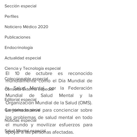
Sección especial
Perfiles
Noticiero Médico 2020
Publicaciones
Endocrinología
Actualidad especial
Ciencia y Tecnología especial
El 10 de octubre es reconocido 
Coleccionable especial
mundialmente como el Día Mundial de 
la Salud Mental por la Federación 
Consulta Externa especial
Mundial de Salud Mental y la 
Editorial especial
Organización Mundial de la Salud (OMS). 
Gremiales especial
La jornada sirve para concienciar sobre 
los problemas de salud mental en todo 
Noticias especial
el mundo y movilizar esfuerzos para 
Salud Mental especial
apoyar a las personas afectadas.