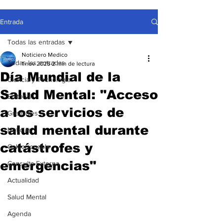
Entrada
Todas las entradas
Noticiero Medico
Todas las entradas
1 nov 2025
2 min de lectura
Día Mundial de la
Ciencia y Tecnología
Salud Mental: "Acceso
Editorial
a los servicios de
Gremiales
salud mental durante
Noticias
catástrofes y
Coleccionable
emergencias"
Consulta Externa
Actualidad
Salud Mental
Agenda