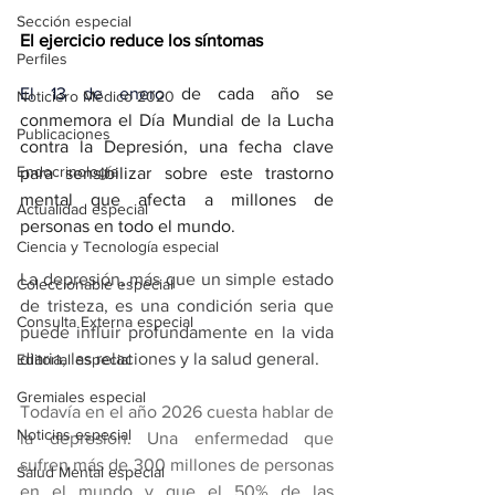
Sección especial
El ejercicio reduce los síntomas
Perfiles
El 13 de enero
 de cada año se 
Noticiero Médico 2020
conmemora el Día Mundial de la Lucha 
Publicaciones
contra la Depresión, una fecha clave 
Endocrinología
para sensibilizar sobre este trastorno 
mental que afecta a millones de 
Actualidad especial
personas en todo el mundo.
Ciencia y Tecnología especial
La depresión, más que un simple estado 
Coleccionable especial
de tristeza, es una condición seria que 
Consulta Externa especial
puede influir profundamente en la vida 
diaria, las relaciones y la salud general.
Editorial especial
Gremiales especial
Todavía en el año 2026 cuesta hablar de 
Noticias especial
la depresión. Una enfermedad que 
sufren más de 300 millones de personas 
Salud Mental especial
en el mundo y que el 50% de las 