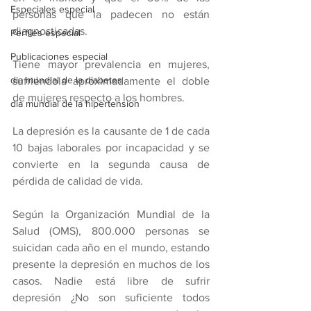
Especiales especial
personas que la padecen no están 
diagnosticadas.
Perfiles especial
Publicaciones especial
Tiene mayor prevalencia en mujeres, 
dia mundial de la diabetes
sufriéndola aproximadamente el doble 
de mujeres respecto a los hombres.
dia mundial de la hipertension
La depresión es la causante de 1 de cada 
10 bajas laborales por incapacidad y se 
convierte en la segunda causa de 
pérdida de calidad de vida.
Según la Organización Mundial de la 
Salud (OMS), 800.000 personas se 
suicidan cada año en el mundo, estando 
presente la depresión en muchos de los 
casos. Nadie está libre de sufrir 
depresión ¿No son suficiente todos 