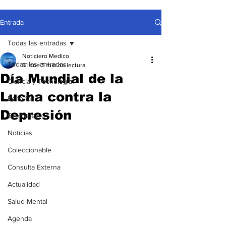
Entrada
Todas las entradas
Noticiero Medico
Todas las entradas
31 ene
3 min de lectura
Día Mundial de la
Ciencia y Tecnología
Lucha contra la
Editorial
Depresión
Gremiales
Noticias
Coleccionable
Consulta Externa
Actualidad
Salud Mental
Agenda