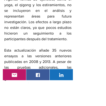
yoga, el qigong y los estiramientos, no 
se incluyeron en el análisis y 
representan áreas para futura 
investigación. Los efectos a largo plazo 
no están claros, ya que pocos estudios 
hicieron un seguimiento a los 
participantes después del tratamiento.
Esta actualización añade 35 nuevos 
ensayos a las versiones anteriores 
publicadas en 2008 y 2013. A pesar de 
las pruebas adicionales, las 
conclusiones globales continúan en 
gran medida sin cambios. Esto se debe a 
que la mayoría de los ensayos fueron 
pequeños, con menos de 100 
participantes, lo cual dificulta extraer 
conclusiones firmes.