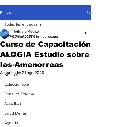
Entrada
Todas las entradas
Noticiero Medico
Todas las entradas
22 may 2025
0 min de lectura
Curso de Capacitación
Ciencia y Tecnología
ALOGIA Estudio sobre
Editorial
las Amenorreas
Gremiales
Actualizado:
31 ago 2025
Noticias
Coleccionable
Consulta Externa
Actualidad
Salud Mental
Agenda