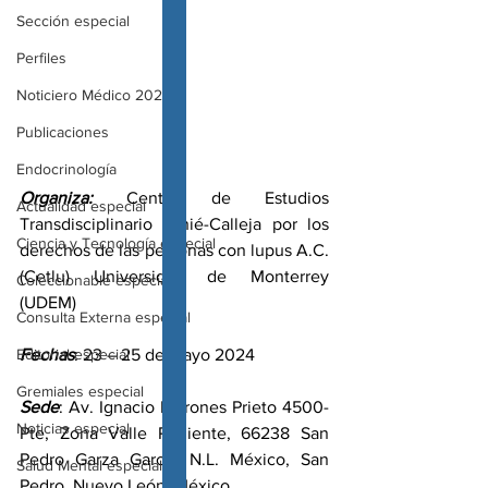
Sección especial
Perfiles
Noticiero Médico 2020
Publicaciones
Endocrinología
Organiza:
 Centro de Estudios 
Actualidad especial
Transdisciplinario Athié-Calleja por los 
Ciencia y Tecnología especial
derechos de las personas con lupus A.C. 
(Cetlu) Universidad de Monterrey 
Coleccionable especial
(UDEM)
Consulta Externa especial
Fechas
: 23 – 25 de mayo 2024
Editorial especial
Gremiales especial
Sede
: Av. Ignacio Morones Prieto 4500-
Noticias especial
Pte, Zona Valle Poniente, 66238 San 
Pedro Garza Garca, N.L. México, San 
Salud Mental especial
Pedro, Nuevo León, México.