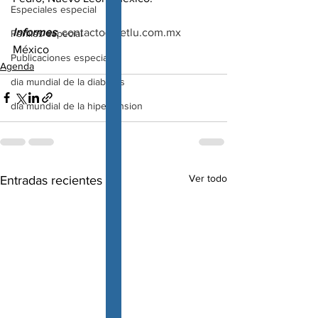
Especiales especial
Informes
: 
contacto@cetlu.com.mx
Perfiles especial
México
Publicaciones especial
Agenda
dia mundial de la diabetes
dia mundial de la hipertension
Ver todo
Entradas recientes