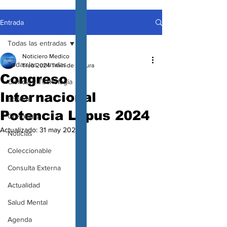
Entrada
Todas las entradas
Noticiero Medico
Todas las entradas
1 feb 2024
1 min de lectura
Congreso
Ciencia y Tecnología
Internacional
Editorial
Potencia Lupus 2024
Gremiales
Actualizado:
31 may 2024
Noticias
Coleccionable
Consulta Externa
Actualidad
Salud Mental
Agenda