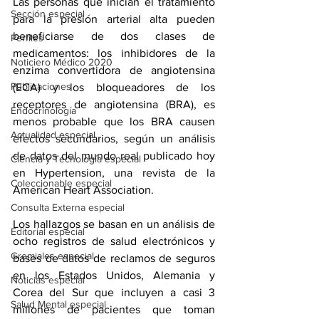
Las personas que inician el tratamiento 
Sección especial
para la presión arterial alta pueden 
beneficiarse de dos clases de 
Perfiles
medicamentos: los inhibidores de la 
Noticiero Médico 2020
enzima convertidora de angiotensina 
Publicaciones
(ECA) y los bloqueadores de los 
receptores de angiotensina (BRA), es 
Endocrinología
menos probable que los BRA causen 
Actualidad especial
efectos secundarios, según un análisis 
de datos del mundo real publicado hoy 
Ciencia y Tecnología especial
en
 Hypertension
, una revista de la 
Coleccionable especial
American Heart Association.
Consulta Externa especial
Los hallazgos se basan en un análisis de 
Editorial especial
ocho registros de salud electrónicos y 
Gremiales especial
bases de datos de reclamos de seguros 
en los Estados Unidos, Alemania y 
Noticias especial
Corea del Sur que incluyen a casi 3 
Salud Mental especial
millones de pacientes que toman 