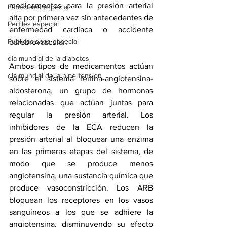
medicamentos para la presión arterial 
Especiales especial
alta por primera vez sin antecedentes de 
Perfiles especial
enfermedad cardíaca o accidente 
Publicaciones especial
cerebrovascular.
dia mundial de la diabetes
Ambos tipos de medicamentos actúan 
dia mundial de la hipertension
sobre el sistema renina-angiotensina-
aldosterona, un grupo de hormonas 
relacionadas que actúan juntas para 
regular la presión arterial. Los 
inhibidores de la ECA reducen la 
presión arterial al bloquear una enzima 
en las primeras etapas del sistema, de 
modo que se produce menos 
angiotensina, una sustancia química que 
produce vasoconstricción. Los ARB 
bloquean los receptores en los vasos 
sanguíneos a los que se adhiere la 
angiotensina, disminuyendo su efecto 