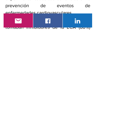
prevención de eventos de 
enfermedades cardiovasculares.
La mayoría de los participantes que 
tomaban inhibidores de la ECA (80%) 
tomaban lisinopril y el ARB más utilizado 
(45%) era losartán, por lo que es posible 
que los resultados no sean 
completamente generalizables a otros 
medicamentos de estas clases.
La Asociación Estadounidense del 
Corazón recomienda el autocontrol de 
la presión arterial con un dispositivo 
validado y trabajar con un profesional de 
la salud en un plan para reducir la 
presión arterial.  
Referencia