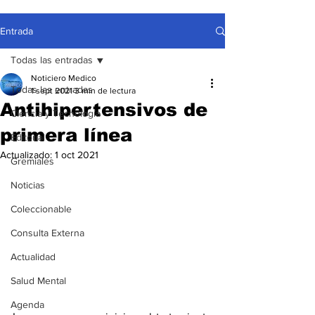
Entrada
Todas las entradas
Noticiero Medico
Todas las entradas
1 sept 2021
3 min de lectura
Antihipertensivos de
Ciencia y Tecnología
primera línea
Editorial
Actualizado:
1 oct 2021
Gremiales
Noticias
Coleccionable
Consulta Externa
Actualidad
Salud Mental
Agenda