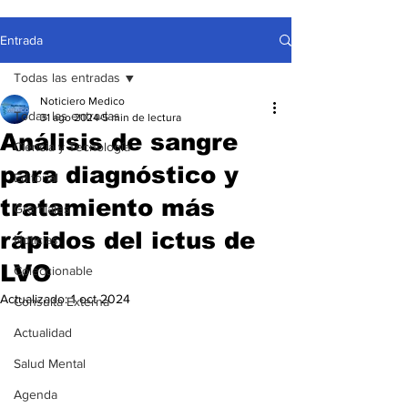
Entrada
Todas las entradas
Noticiero Medico
Todas las entradas
31 ago 2024
5 min de lectura
Análisis de sangre
Ciencia y Tecnología
para diagnóstico y
Editorial
tratamiento más
Gremiales
rápidos del ictus de
Noticias
LVO
Coleccionable
Actualizado:
1 oct 2024
Consulta Externa
Actualidad
Salud Mental
Agenda