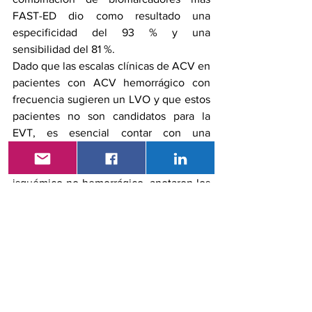
FAST-ED dio como resultado una 
especificidad del 93 % y una 
sensibilidad del 81 %.
Dado que las escalas clínicas de ACV en 
pacientes con ACV hemorrágico con 
frecuencia sugieren un LVO y que estos 
pacientes no son candidatos para la 
EVT, es esencial contar con una 
herramienta capaz de descartar la 
hemorragia e identificar solo el LVO 
isquémico no hemorrágico, anotaron los 
investigadores.
"En la atención del ACV, el tiempo es 
cerebro", dijo Bernstock. "Cuanto antes 
se ponga a un paciente en la vía de 
atención adecuada, mejor le irá. Ya sea 
que eso signifique descartar 