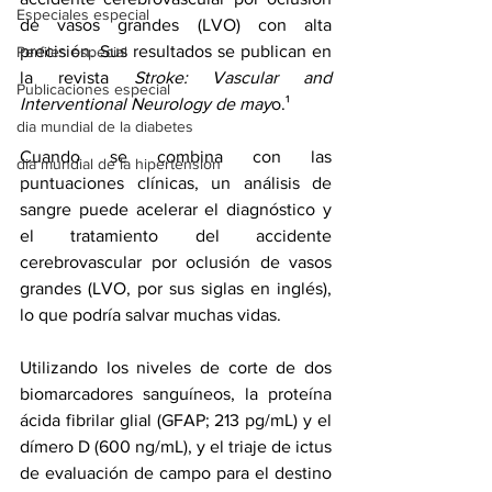
Especiales especial
de vasos grandes (LVO) con alta 
precisión. Sus resultados se publican en 
Perfiles especial
la revista 
Stroke: Vascular and 
Publicaciones especial
Interventional Neurology de may
o.
¹
dia mundial de la diabetes
Cuando se combina con las 
dia mundial de la hipertension
puntuaciones clínicas, un análisis de 
sangre puede acelerar el diagnóstico y 
el tratamiento del accidente 
cerebrovascular por oclusión de vasos 
grandes (LVO, por sus siglas en inglés), 
lo que podría salvar muchas vidas.
Utilizando los niveles de corte de dos 
biomarcadores sanguíneos, la proteína 
ácida fibrilar glial (GFAP; 213 pg/mL) y el 
dímero D (600 ng/mL), y el triaje de ictus 
de evaluación de campo para el destino 