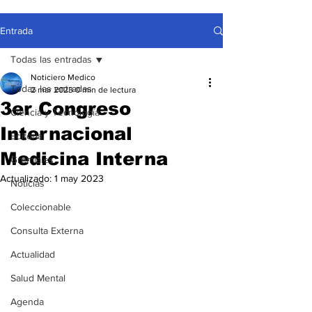
Entrada
Todas las entradas
Noticiero Medico
Todas las entradas
2 mar 2023
0 min de lectura
3er Congreso
Ciencia y Tecnología
Internacional
Editorial
Medicina Interna
Gremiales
Actualizado:
1 may 2023
Noticias
Coleccionable
Consulta Externa
Actualidad
Salud Mental
Agenda