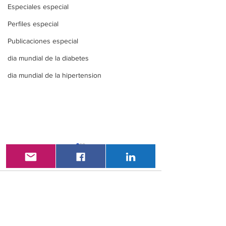
Especiales especial
Perfiles especial
Publicaciones especial
dia mundial de la diabetes
dia mundial de la hipertension
Comentarios
XXI Congreso
VAC- LatAm 2
Escribir un comentario...