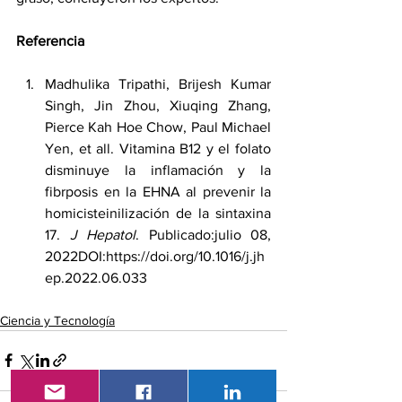
Referencia
Madhulika Tripathi
, 
Brijesh Kumar 
Singh
, 
Jin Zhou
, 
Xiuqing Zhang
, 
Pierce Kah Hoe Chow
, 
Paul Michael 
Yen
, et all. Vitamina B12 y el folato 
disminuye la inflamación y la 
fibrposis en la EHNA al prevenir la 
homicisteinilización de la sintaxina 
17. 
J Hepatol
. Publicado:julio 08, 
2022DOI:
https://doi.org/10.1016/j.jh
ep.2022.06.033
Ciencia y Tecnología