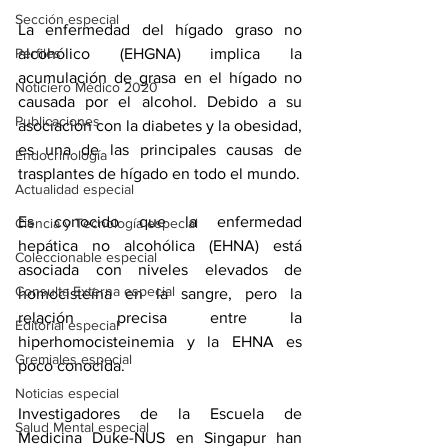
Sección especial
La enfermedad del hígado graso no 
alcohólico (EHGNA) implica la 
Perfiles
acumulación de grasa en el hígado no 
Noticiero Médico 2020
causada por el alcohol. Debido a su 
Publicaciones
asociación con la diabetes y 
la obesidad
, 
es una de las principales causas de 
Endocrinología
trasplantes de hígado
 en todo el mundo.
Actualidad especial
Es conocido que la enfermedad 
Ciencia y Tecnología especial
hepática no alcohólica (EHNA) está 
Coleccionable especial
asociada con niveles elevados de 
Consulta Externa especial
homocisteína en la sangre, pero la 
relación precisa entre la 
Editorial especial
hiperhomocisteinemia y la EHNA es 
Gremiales especial
poco conocida.
Noticias especial
Investigadores de la Escuela de 
Salud Mental especial
Medicina Duke-NUS en Singapur han 