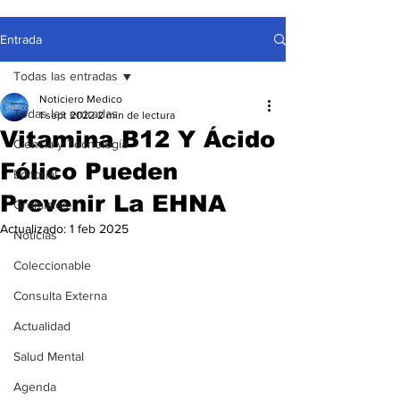
Entrada
Todas las entradas
Noticiero Medico
Todas las entradas
1 sept 2022
2 min de lectura
Vitamina B12 Y Ácido
Ciencia y Tecnología
Fólico Pueden
Editorial
Prevenir La EHNA
Gremiales
Actualizado:
1 feb 2025
Noticias
Coleccionable
Consulta Externa
Actualidad
Salud Mental
Agenda