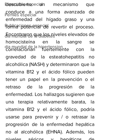
descubierto un mecanismo que 
Especiales especial
conduce a una forma avanzada de 
Perfiles especial
enfermedad del 
hígado graso
 y una 
Publicaciones especial
forma potencial de revertir el proceso. 
Encontraron que los niveles elevados de 
dia mundial de la diabetes
homocisteína en la sangre se 
dia mundial de la hipertension
correlacionan fuertemente con la 
gravedad de la 
esteatohepatitis no
alcohólica (NASH) y determinaron que la 
vitamina B12 y 
el ácido fólico
 pueden 
tener un papel en la prevención o el 
retraso de la progresión de la 
enfermedad. Los hallazgos sugieren que 
una terapia relativamente barata, la 
vitamina B12 y 
el ácido fólico
, podría 
usarse para prevenir y / o retrasar la 
progresión de la enfermedad hepática 
no al alcohólica (EHNA). Además, los 
niveles séricos y hepáticos de 