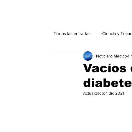
Todas las entradas
Ciencia y Tecn
Noticiero Medico
1 
Actualidad
Salud Mental
Vacíos 
diabete
Endocrinología
Actualidad es
Actualizado:
1 dic 2021
Consulta Externa especial
Edi
Especiales especial
Perfiles 