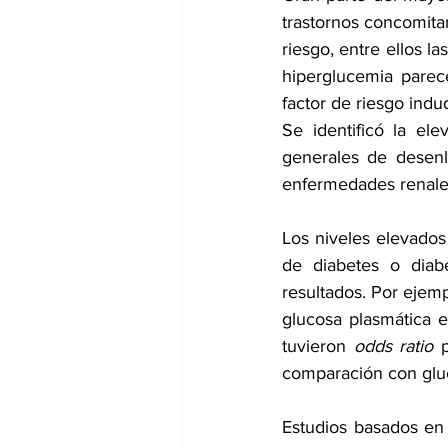
trastornos concomita
riesgo, entre ellos l
hiperglucemia parec
factor de riesgo ind
Se identificó la ele
generales de desenl
enfermedades renales
Los niveles elevados
de diabetes o diab
resultados. Por ejemp
glucosa plasmática e
tuvieron 
odds ratio
 
comparación con gluc
Estudios basados en 