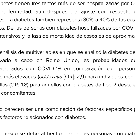
betes tienen tres tantos más de ser hospitalizadas por C
enfermedad, aun después del ajuste con respecto a
es. La diabetes también representa 30% a 40% de los ca
tos. De las personas con diabetes hospitalizadas por COVI
ntensivos y la tasa de mortalidad de casos es de aproxi
análisis de multivariables
 en que se analizó la 
diabetes de
evado a cabo en Reino Unido, las probabilidades de 
relacionados con COVID-19 en comparación con persona
os más elevadas (
odds ratio
 [OR]: 2,9) para individuos con
altas (OR: 1,8) para aquellos con diabetes de tipo 2 despué
s concomitantes.
 parecen ser una combinación de factores específicos pa
 factores relacionados con diabetes.
r riesgo se debe al hecho de que las personas con diab