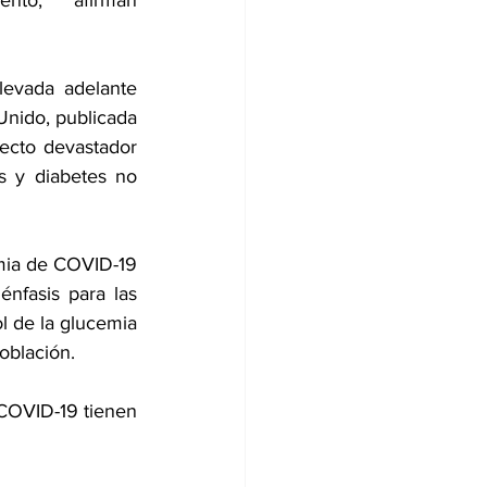
nto, afirman 
levada adelante 
Unido, 
publicada
ecto devastador 
s y diabetes no 
mia de COVID-19 
nfasis para las 
l de la glucemia 
oblación.
COVID-19 tienen 