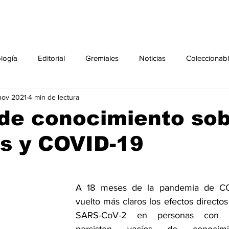
ología
Editorial
Gremiales
Noticias
Coleccionab
nov 2021
4 min de lectura
Agenda
Sección especial
Perfiles
Noticiero Médic
de conocimiento so
s y COVID-19
pecial
Ciencia y Tecnología especial
Coleccionable especi
torial especial
Gremiales especial
Noticias especial
A 18 meses de la pandemia de CO
vuelto más claros los efectos directos 
SARS-CoV-2 en personas con di
especial
Publicaciones especial
dia mundial de la diabetes