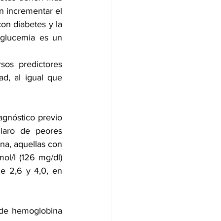
 incrementar el 
on diabetes y la 
glucemia es un 
sos predictores 
ad
, al igual que 
gnóstico previo 
laro de peores 
ina
, aquellas con 
l/l (126 mg/dl) 
e 2,6 y 4,0, en 
 de hemoglobina 