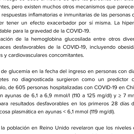
ntes, pero existen muchos otros mecanismos que parecen
as respuestas inflamatorias e inmunitarias de las personas c
er tener un efecto exacerbador por sí misma. La hiper
udable para la gravedad de la COVID-19.
vación de la 
hemoglobina glucosilada
 entre otros diver
aces desfavorables de la COVID-19, incluyendo 
obesid
 y cardiovasculares concomitantes.
 de glucemia en la fecha del ingreso en personas con dia
etes no diagnosticada surgieron como un predictor c
lo, 
de 605 personas hospitalizadas con COVID-19 en Ch
n ayunas de 6,1 a 6,9 mmol/l (110 a 125 mg/dl) y ≥ 7 mmo
para resultados desfavorables en los primeros 28 días d
osa plasmática en ayunas < 6,1 mmol (119 mg/dl).
la población
 en Reino Unido revelaron que los niveles