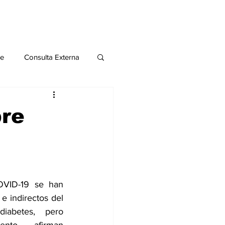
le
Consulta Externa
o 2020
Publicaciones
bre
al
Salud Mental especial
VID-19 se han 
e indirectos del 
abetes, pero 