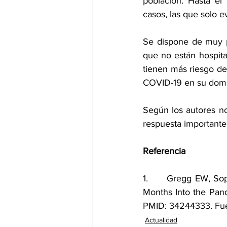
población. Hasta el
casos, las que solo e
Se dispone de muy p
que no están hospita
tienen más riesgo de
COVID-19 en su domic
Según los autores no
respuesta importante
Referencia
1.      Gregg EW, So
Months Into the Pan
PMID: 34244333. 
Fu
Actualidad