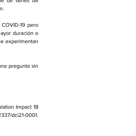
e de series de 
n.
 COVID-19 pero 
ayor duración o 
ue experimentan 
na pregunta sin 
ation Impact 18 
2337/dci21-0001. 