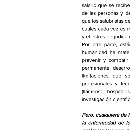
salario que se recib
de las personas y de
que los salubristas d
cuales cada vez es má
y el estrés perjudica
Por otra parte, est
humanidad ha materi
prevenir y combatir
permanente desarr
limitaciones que s
profesionales y téc
(llámense hospitales
investigación científ
Pero, cualquiera de l
la enfermedad de lo