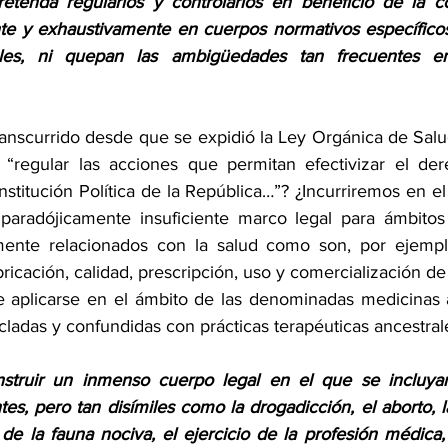
retenda regularlos y controlarlos en beneficio de la c
nte y exhaustivamente en cuerpos normativos específicos
ales, ni quepan las ambigüedades tan frecuentes en 
anscurrido desde que se expidió la Ley Orgánica de Salud,
 “regular las acciones que permitan efectivizar el der
stitución Política de la República…”? ¿Incurriremos en el
paradójicamente insuficiente marco legal para ámbitos 
ente relacionados con la salud como son, por ejemplo,
bricación, calidad, prescripción, uso y comercialización 
 aplicarse en el ámbito de las denominadas medicinas al
adas y confundidas con prácticas terapéuticas ancestrale
struir un inmenso cuerpo legal en el que se incluya
es, pero tan disímiles como la drogadicción, el aborto, l
de la fauna nociva, el ejercicio de la profesión médica, 