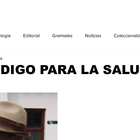
ología
Editorial
Gremiales
Noticias
Coleccionab
ra
Agenda
Sección especial
Perfiles
Noticiero Médic
DIGO PARA LA SAL
pecial
Ciencia y Tecnología especial
Coleccionable especi
torial especial
Gremiales especial
Noticias especial
especial
Publicaciones especial
dia mundial de la diabetes