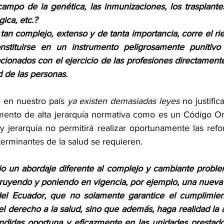
to campo de la genética, las inmunizaciones, los trasplante
ica, etc.? 
an complejo, extenso y de tanta importancia, corre el rie
nstituirse en un instrumento peligrosamente punitivo
cionados con el ejercicio de las profesiones directament
d de las personas. 
 en nuestro país 
ya existen demasiadas leyes
 no justific
mento de alta jerarquía normativa como es un Código Or
 y jerarquía no permitirá realizar oportunamente las refo
erminantes de la salud se requieren.
io un abordaje diferente al complejo y cambiante problem
ruyendo y poniendo en vigencia, por ejemplo, una nueva 
el Ecuador, que no solamente garantice el cumplimien
el derecho a la salud, sino que además, haga realidad la a
ndidas oportuna y eficazmente en las unidades prestador