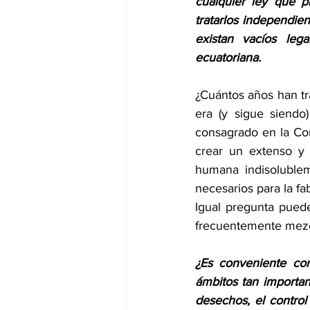
cualquier ley que p
tratarlos independie
existan vacíos leg
ecuatoriana.
¿Cuántos años han tr
era (y sigue siendo)
consagrado en la Con
crear un extenso y 
humana indisolublem
necesarios para la fa
Igual pregunta puede
frecuentemente mezcl
¿Es conveniente con
ámbitos tan important
desechos, el control 