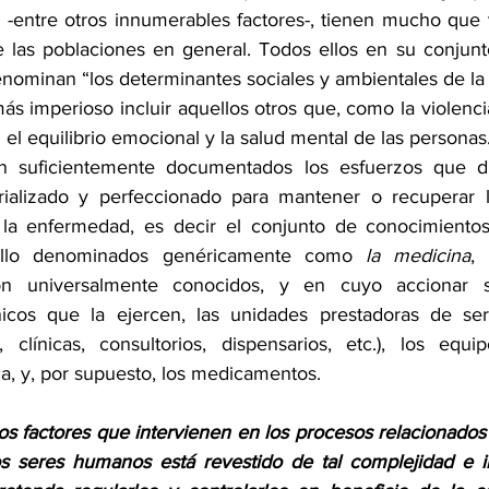
e -entre otros innumerables factores-, tienen mucho que v
 las poblaciones en general. Todos ellos en su conjunto
enominan “los determinantes sociales y ambientales de la s
s imperioso incluir aquellos otros que, como la violencia
n el equilibrio emocional y la salud mental de las personas
án suficientemente documentados los esfuerzos que dur
alizado y perfeccionado para mantener o recuperar la
 la enfermedad, es decir el conjunto de conocimientos 
ollo denominados genéricamente como 
la medicina
,
on universalmente conocidos, y en cuyo accionar se
nicos que la ejercen, las unidades prestadoras de serv
, clínicas, consultorios, dispensarios, etc.), los equi
ica, y, por supuesto, los medicamentos.
os factores que intervienen en los procesos relacionados 
s seres humanos está revestido de tal complejidad e im