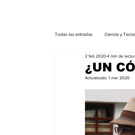
Todas las entradas
Ciencia y Tecn
2 feb 2020
4 min de lectu
Actualidad
Salud Mental
¿UN CÓ
Actualizado:
1 mar 2020
Endocrinología
Actualidad es
Consulta Externa especial
Edi
Especiales especial
Perfiles 