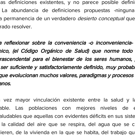
s definiciones existentes, y no parece posible definir
. La abundancia de definiciones propuestas -ninguna
a la permanencia de un verdadero 
desierto conceptual
 que
rado resolver. 
a reflexionar sobre la conveniencia -o inconveniencia- 
nico, (el Código Orgánico de Salud) que norme todo 
trascendental para el bienestar de los seres humanos, 
ser suficiente y satisfactoriamente definido, muy probab
que evolucionan muchos valores, paradigmas y procesos cu
nos. 
 vez mayor vinculación existente entre la salud y l
rable. Las poblaciones con mejores niveles de e
ludables que aquellas con evidentes déficits en sus siste
 la calidad del aire que se respira, del agua que se c
eren, de la vivienda en la que se habita, del trabajo qu