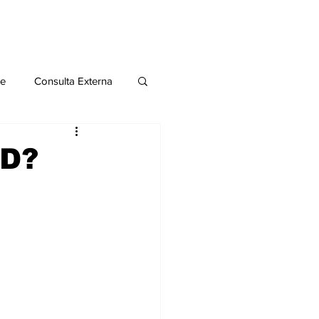
le
Consulta Externa
o 2020
Publicaciones
UD?
al
Salud Mental especial