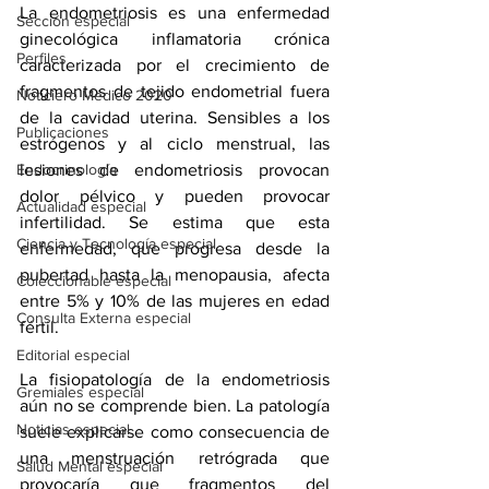
La endometriosis es una enfermedad 
Sección especial
ginecológica inflamatoria crónica 
Perfiles
caracterizada por el crecimiento de 
fragmentos de tejido endometrial fuera 
Noticiero Médico 2020
de la cavidad uterina. Sensibles a los 
Publicaciones
estrógenos y al ciclo menstrual, las 
lesiones de endometriosis provocan 
Endocrinología
dolor pélvico y pueden provocar 
Actualidad especial
infertilidad. Se estima que esta 
Ciencia y Tecnología especial
enfermedad, que progresa desde la 
pubertad hasta la menopausia, afecta 
Coleccionable especial
entre 5% y 10% de las mujeres en edad 
Consulta Externa especial
fértil.
Editorial especial
La fisiopatología de la endometriosis 
Gremiales especial
aún no se comprende bien. La patología 
Noticias especial
suele explicarse como consecuencia de 
una menstruación retrógrada que 
Salud Mental especial
provocaría que fragmentos del 