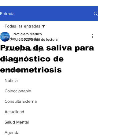
Entrada
Todas las entradas
Noticiero Medico
Todas las entradas
1 dic 2023
5 min de lectura
Prueba de saliva para
Ciencia y Tecnología
diagnóstico de
Editorial
endometriosis
Gremiales
Noticias
Coleccionable
Consulta Externa
Actualidad
Salud Mental
Agenda