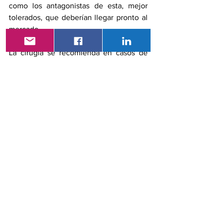
como los antagonistas de esta, mejor 
tolerados, que deberían llegar pronto al 
mercado.
La cirugía se recomienda en casos de 
dolor persistente o cuando la paciente 
desea un embarazo, en cuyo caso el 
tratamiento quirúrgico de la 
endometriosis tiene la ventaja de tratar 
también la infertilidad; la tasa de 
embarazo después de la cirugía es de 
30% a 40%. Para quienes no deseen 
someterse a una cirugía, se puede 
considerar la reproducción 
médicamente asistida.
Ahora, para la atención de la 
endometriosis, los ginecólogos indican 
que el tratamiento médico permite 