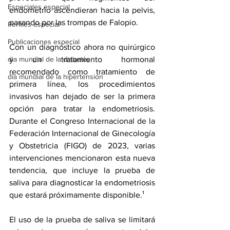
Especiales especial
endometrio ascendieran hacia la pelvis, 
pasando por las trompas de Falopio.
Perfiles especial
Publicaciones especial
Con un diagnóstico ahora no quirúrgico 
y un tratamiento hormonal 
dia mundial de la diabetes
recomendado como tratamiento de 
dia mundial de la hipertension
primera línea, los procedimientos 
invasivos han dejado de ser la primera 
opción para tratar la 
endometriosis
. 
Durante el Congreso Internacional de la 
Federación Internacional de Ginecología 
y Obstetricia (FIGO) de 2023, varias 
intervenciones mencionaron esta nueva 
tendencia, que incluye la 
prueba de 
saliva para diagnosticar la endometriosis
que estará próximamente disponible.¹
El uso de la prueba de saliva se limitará 