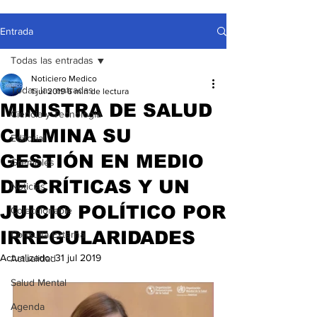
Entrada
Todas las entradas
Noticiero Medico
Todas las entradas
1 jul 2019
6 min de lectura
MINISTRA DE SALUD
Ciencia y Tecnología
CULMINA SU
Editorial
GESTIÓN EN MEDIO
Gremiales
DE CRÍTICAS Y UN
Noticias
JUICIO POLÍTICO POR
Coleccionable
IRREGULARIDADES
Consulta Externa
Actualizado:
31 jul 2019
Actualidad
Salud Mental
Agenda