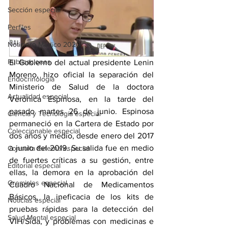
Sección especial
Perfiles
Noticiero Médico 2020
Publicaciones
El Gobierno del actual presidente Lenin 
Moreno, hizo oficial la separación del 
Endocrinología
Ministerio de Salud de la doctora 
Actualidad especial
Verónica Espinosa, en la tarde del 
pasado martes 26 de junio. Espinosa 
Ciencia y Tecnología especial
permaneció en la Cartera de Estado por 
Coleccionable especial
dos años y medio, desde enero del 2017 
a junio del 2019. Su salida fue en medio 
Consulta Externa especial
de fuertes críticas a su gestión, entre 
Editorial especial
ellas, la demora en la aprobación del 
Gremiales especial
Cuadro Nacional de Medicamentos 
Básicos, la ineficacia de los kits de 
Noticias especial
pruebas rápidas para la detección del 
Salud Mental especial
VIH/Sida, y problemas con medicinas e 