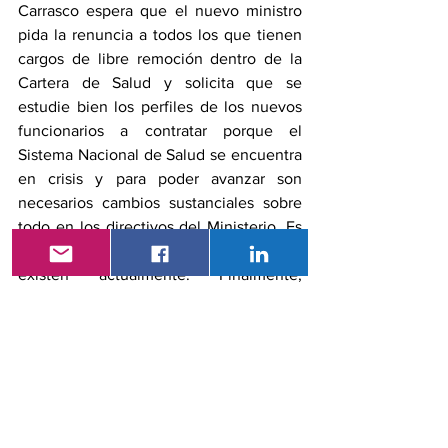
Carrasco espera que el nuevo ministro 
pida la renuncia a todos los que tienen 
cargos de libre remoción dentro de la 
Cartera de Salud y solicita que se 
estudie bien los perfiles de los nuevos 
funcionarios a contratar porque el 
Sistema Nacional de Salud se encuentra 
en crisis y para poder avanzar son 
necesarios cambios sustanciales sobre 
todo en los directivos del Ministerio. Es 
necesario terminar con las mafias que 
existen actualmente. Finalmente, 
Carrasco ha señalado que el próximo 
jueves 04 de julio,  en la ciudad de 
Quito se presentará un proyecto que ha 
llevado un año elaborar en donde se 
pondrá a consideración, por parte de los 
representantes del gremio, un 
mecanismo  de fuentes de 