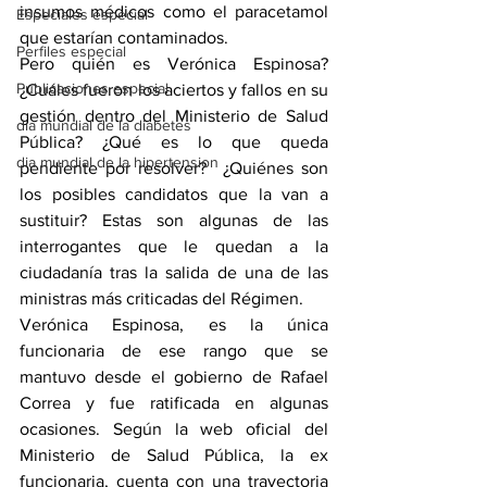
insumos médicos como el paracetamol 
Especiales especial
que estarían contaminados.
Perfiles especial
Pero quién es Verónica Espinosa? 
Publicaciones especial
¿Cuáles fueron los aciertos y fallos en su 
gestión dentro del Ministerio de Salud 
dia mundial de la diabetes
Pública? ¿Qué es lo que queda 
dia mundial de la hipertension
pendiente por resolver?  ¿Quiénes son 
los posibles candidatos que la van a 
sustituir? Estas son algunas de las 
interrogantes que le quedan a la 
ciudadanía tras la salida de una de las 
ministras más criticadas del Régimen.
Verónica Espinosa, es la única 
funcionaria de ese rango que se 
mantuvo desde el gobierno de Rafael 
Correa y fue ratificada en algunas 
ocasiones. Según la web oficial del 
Ministerio de Salud Pública, la ex 
funcionaria, cuenta con una trayectoria 