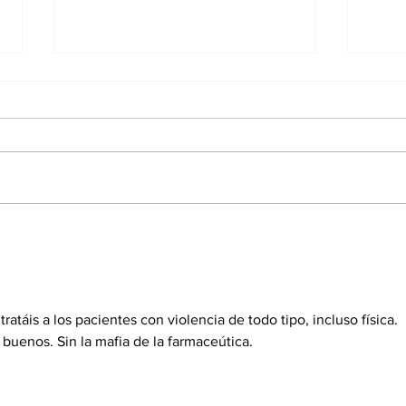
La fototerapia reduce la
Evo
depresión
la e
atáis a los pacientes con violencia de todo tipo, incluso física. 
 buenos. Sin la mafia de la farmaceútica.