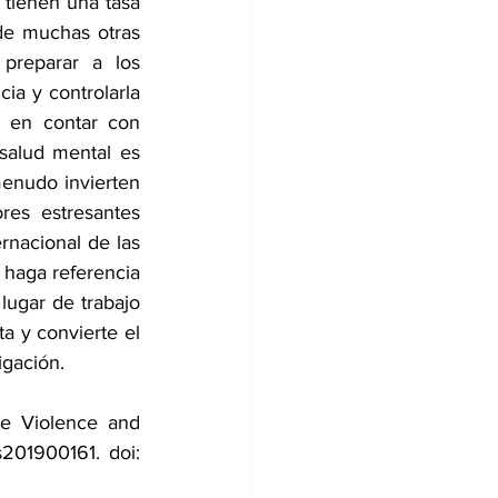
tienen una tasa 
de muchas otras 
preparar a los 
ia y controlarla 
 en contar con 
salud mental es 
enudo invierten 
res estresantes 
rnacional de las 
haga referencia 
lugar de trabajo 
a y convierte el 
igación.
ce Violence and 
201900161. doi: 