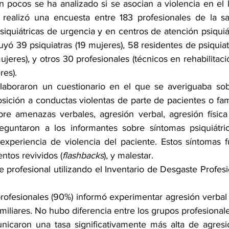
 pocos se ha analizado si se asocian a violencia en el l
e realizó una encuesta entre 183 profesionales de la s
siquiátricas de urgencia y en centros de atención psiquiátr
uyó 39 psiquiatras (19 mujeres), 58 residentes de psiquiatr
eres), y otros 30 profesionales (técnicos en rehabilitació
es).
elaboraron un cuestionario en el que se averiguaba sob
ición a conductas violentas de parte de pacientes o fami
bre amenazas verbales, agresión verbal, agresión física
eguntaron a los informantes sobre síntomas psiquiátric
experiencia de violencia del paciente. Estos síntomas 
entos revividos (
flashbacks
), y malestar.
 profesional utilizando el Inventario de Desgaste Profes
rofesionales (90%) informó experimentar agresión verbal p
miliares. No hubo diferencia entre los grupos profesional
nicaron una tasa significativamente más alta de agresi