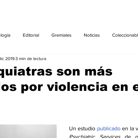
ología
Editorial
Gremiales
Noticias
Coleccionab
dic 2019
3 min de lectura
Agenda
Sección especial
Perfiles
Noticiero Médic
quiatras son más
os por violencia en 
pecial
Ciencia y Tecnología especial
Coleccionable especi
torial especial
Gremiales especial
Noticias especial
Un estudio 
publicado
especial
Publicaciones especial
dia mundial de la diabetes
Psychiatric Services
 de oc