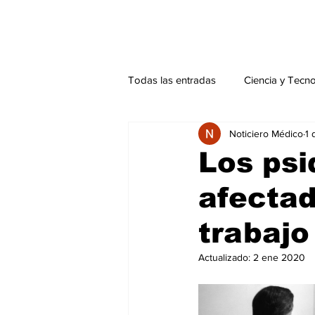
Todas las entradas
Ciencia y Tecn
Noticiero Médico
1 
Actualidad
Salud Mental
Los psi
afectad
Endocrinología
Actualidad es
trabajo
Consulta Externa especial
Edi
Actualizado:
2 ene 2020
Especiales especial
Perfiles 