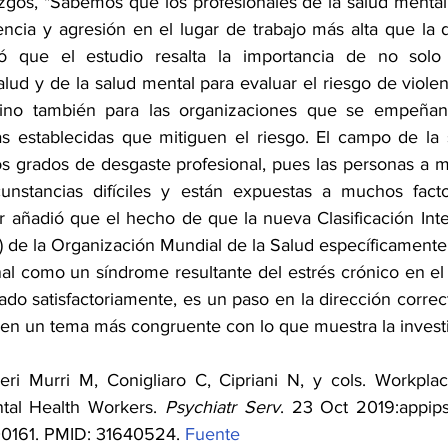
azgos, "Sabemos que los profesionales de la salud mental 
encia y agresión en el lugar de trabajo más alta que la 
ó que el estudio resalta la importancia de no solo 
alud y de la salud mental para evaluar el riesgo de violenc
sino también para las organizaciones que se empeñan
s establecidas que mitiguen el riesgo. El campo de la 
tos grados de desgaste profesional, pues las personas a m
cunstancias difíciles y están expuestas a muchos facto
or añadió que el hecho de que la nueva Clasificación Inte
) de la Organización Mundial de la Salud específicamente 
al como un síndrome resultante del estrés crónico en el 
do satisfactoriamente, es un paso en la dirección correct
 en un tema más congruente con lo que muestra la invest
eri Murri M, Conigliaro C, Cipriani N, y cols. Workpla
al Health Workers. 
Psychiatr Serv
. 23 Oct 2019:appips
00161. PMID: 31640524. 
Fuente