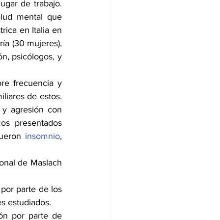
ugar de trabajo. 
alud mental que 
ica en Italia en 
ía (30 mujeres), 
n, psicólogos, y 
re frecuencia y 
liares de estos. 
 y agresión con 
os presentados 
fueron 
insomnio
, 
ional de Maslach 
or parte de los 
es estudiados.
ón por parte de 