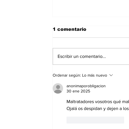
1 comentario
Escribir un comentario...
Convulsiones y
Ordenar según:
Lo más nuevo
enfermedad
cardiovascular
anonimaporobligacion
30 ene 2025
Maltratadores vosotros qué maltr
Ojalá os despidan y dejen a los
Me gusta
Reaccionar