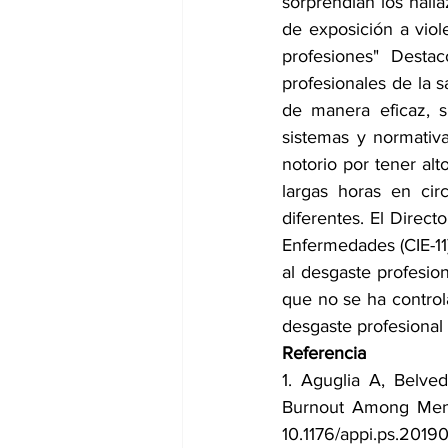
sorprendían los hall
de exposición a viol
profesiones" Destac
profesionales de la s
de manera eficaz, 
sistemas y normativa
notorio por tener al
largas horas en cir
diferentes. El Direct
Enfermedades (CIE-11
al desgaste profesion
que no se ha controla
desgaste profesional
Referencia
1. Aguglia A, Belved
Burnout Among Ment
10.1176/appi.ps.2019