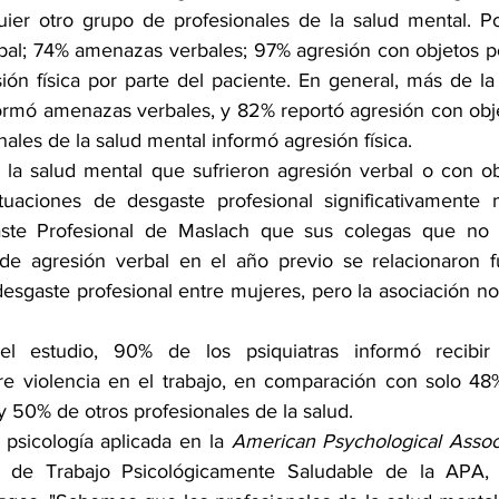
uier otro grupo de profesionales de la salud mental. P
bal; 74% amenazas verbales; 97% agresión con objetos por
ón física por parte del paciente. En general, más de la 
ormó amenazas verbales, y 82% reportó agresión con obje
nales de la salud mental informó agresión física.
 la salud mental que sufrieron agresión verbal o con ob
tuaciones de desgaste profesional significativamente m
ste Profesional de Maslach que sus colegas que no la
s de agresión verbal en el año previo se relacionaron 
sgaste profesional entre mujeres, pero la asociación no f
el estudio, 90% de los psiquiatras informó recibir
e violencia en el trabajo, en comparación con solo 48%
 50% de otros profesionales de la salud.
 psicología aplicada en la 
American Psychological Assoc
 de Trabajo Psicológicamente Saludable de la APA, 