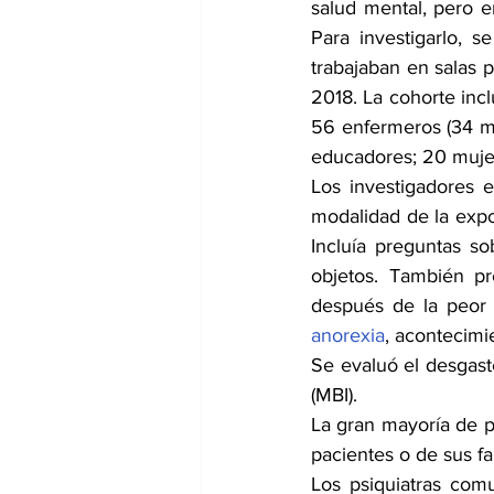
salud mental, pero en
Para investigarlo, s
trabajaban en salas p
2018. La cohorte incl
56 enfermeros (34 muj
educadores; 20 mujer
Los investigadores 
modalidad de la expos
Incluía preguntas so
objetos. También pr
después de la peor 
anorexia
, acontecimi
Se evaluó el desgaste
(MBI).
La gran mayoría de p
pacientes o de sus fa
Los psiquiatras comu