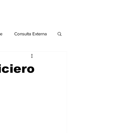
le
Consulta Externa
o 2020
Publicaciones
iciero
al
Salud Mental especial