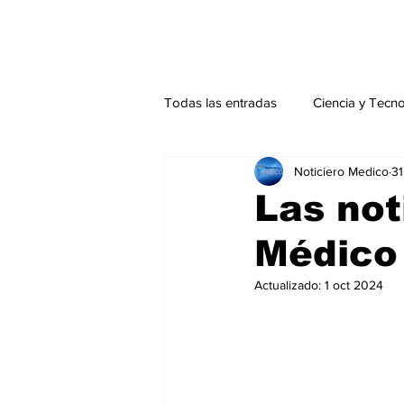
Todas las entradas
Ciencia y Tecn
Noticiero Medico
31
Actualidad
Salud Mental
Las not
Médico
Endocrinología
Actualidad es
Actualizado:
1 oct 2024
Consulta Externa especial
Edi
Especiales especial
Perfiles 