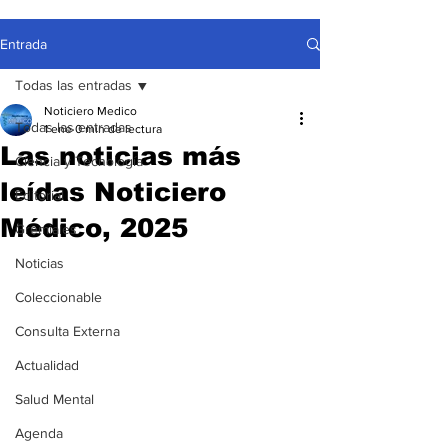
Entrada
Todas las entradas
Noticiero Medico
Todas las entradas
1 ene
0 min de lectura
Las noticias más
Ciencia y Tecnología
leídas Noticiero
Editorial
Médico, 2025
Gremiales
Noticias
Coleccionable
Consulta Externa
Actualidad
Salud Mental
Agenda