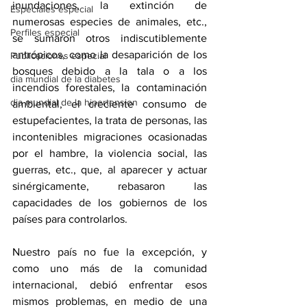
inundaciones, la extinción de 
Especiales especial
numerosas especies de animales, etc., 
Perfiles especial
se sumaron otros indiscutiblemente 
antrópicos, como la desaparición de los 
Publicaciones especial
bosques debido a la tala o a los 
dia mundial de la diabetes
incendios forestales, la contaminación 
dia mundial de la hipertension
ambiental, el creciente consumo de 
estupefacientes, la trata de personas, las 
incontenibles migraciones ocasionadas 
por el hambre, la violencia social, las 
guerras, etc., que, al aparecer y actuar 
sinérgicamente, rebasaron las 
capacidades de los gobiernos de los 
países para controlarlos.
Nuestro país no fue la excepción, y 
como uno más de la comunidad 
internacional, debió enfrentar esos 
mismos problemas, en medio de una 