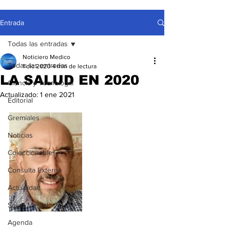
Entrada
Todas las entradas
Noticiero Medico
Todas las entradas
1 dic 2020
4 min de lectura
LA SALUD EN 2020
Ciencia y Tecnología
Actualizado:
1 ene 2021
Editorial
Gremiales
Noticias
Coleccionable
Consulta Externa
Actualidad
Salud Mental
Agenda