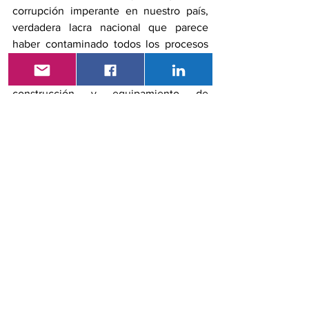
corrupción imperante en nuestro país, 
verdadera lacra nacional que parece 
haber contaminado todos los procesos 
de contratación pública, especialmente 
aquellos que se relacionan con la 
construcción y equipamiento de 
hospitales, adquisición de 
medicamentos e insumos, dispositivos y 
equipos médicos y quirúrgicos, reactivos 
para laboratorio, etc. ¡Nadie debe olvidar 
la escandalosa adquisición de fundas de 
polietileno o bolsas para cadáveres en 
los trágicos días de mayor desconcierto 
y dolor!
El mejoramiento de la salud de una 
población requiere de una permanente 
vigilancia epidemiológica y de la 
capacidad de actuar oportunamente y al 