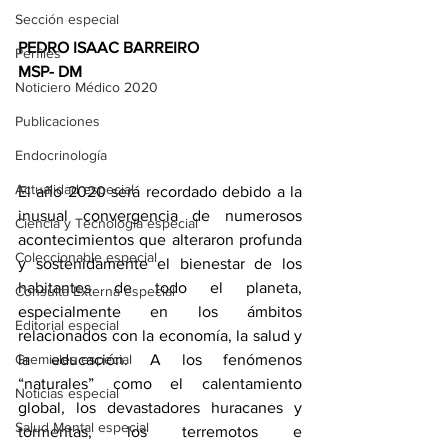
Sección especial
PEDRO ISAAC BARREIRO
Perfiles
MSP- DM
Noticiero Médico 2020
Publicaciones
Endocrinología
Actualidad especial
El año 2020 será recordado debido a la 
inusual convergencia de numerosos 
Ciencia y Tecnología especial
acontecimientos que alteraron profunda 
Coleccionable especial
y sostenidamente el bienestar de los 
habitantes de todo el planeta, 
Consulta Externa especial
especialmente en los ámbitos 
Editorial especial
relacionados con la economía, la salud y 
Gremiales especial
la educación. A los fenómenos 
“naturales” como el calentamiento 
Noticias especial
global, los devastadores huracanes y 
Salud Mental especial
tormentas, los terremotos e 