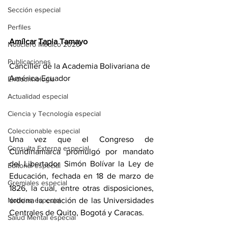
Sección especial
Perfiles
Amílcar Tapia Tamayo
Noticiero Médico 2020
Publicaciones
Canciller de la Academia Bolivariana de 
América-Ecuador
Endocrinología
Actualidad especial
Ciencia y Tecnología especial
Coleccionable especial
Una vez que el Congreso de 
Consulta Externa especial
Cundinamarca promulgó por mandato 
del Libertador Simón Bolívar la Ley de 
Editorial especial
Educación, fechada en 18 de marzo de 
Gremiales especial
1826, la cual, entre otras disposiciones, 
Noticias especial
ordena la creación de las Universidades 
Centrales de Quito, Bogotá y Caracas. 
Salud Mental especial