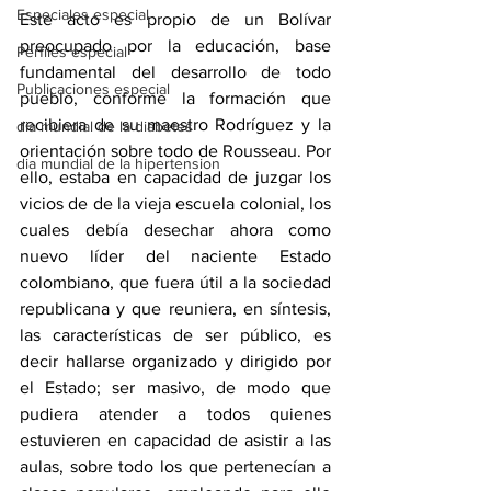
Especiales especial
Este acto es propio de un Bolívar 
preocupado por la educación, base 
Perfiles especial
fundamental del desarrollo de todo 
Publicaciones especial
pueblo, conforme la formación que 
recibiera de su maestro Rodríguez y la 
dia mundial de la diabetes
orientación sobre todo de Rousseau. Por 
dia mundial de la hipertension
ello, estaba en capacidad de juzgar los 
vicios de de la vieja escuela colonial, los 
cuales debía desechar ahora como 
nuevo líder del naciente Estado 
colombiano, que fuera útil a la sociedad 
republicana y que reuniera, en síntesis, 
las características de ser público, es 
decir hallarse organizado y dirigido por 
el Estado; ser masivo, de modo que 
pudiera atender a todos quienes 
estuvieren en capacidad de asistir a las 
aulas, sobre todo los que pertenecían a 