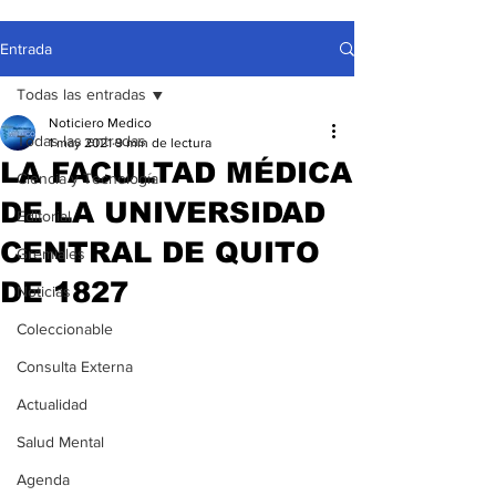
Entrada
Todas las entradas
Noticiero Medico
Todas las entradas
1 may 2021
9 min de lectura
LA FACULTAD MÉDICA
Ciencia y Tecnología
DE LA UNIVERSIDAD
Editorial
CENTRAL DE QUITO
Gremiales
DE 1827
Noticias
Coleccionable
Consulta Externa
Actualidad
Salud Mental
Agenda