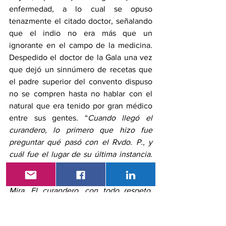
enfermedad, a lo cual se opuso 
tenazmente el citado doctor, señalando 
que el indio no era más que un 
ignorante en el campo de la medicina. 
Despedido el doctor de la Gala una vez 
que dejó un sinnúmero de recetas que 
el padre superior del convento dispuso 
no se compren hasta no hablar con el 
natural que era tenido por gran médico 
entre sus gentes. “
Cuando llegó el 
curandero, lo primero que hizo fue 
preguntar qué pasó con el Rvdo. P., y 
cuál fue el lugar de su última instancia. 
Se le informó que llegó desde Ibarra, 
pero luego de haber visitado el valle de 
Mira. El curandero, con todo respeto, 
pidió al Rvdo. Padre hacer un orín para 
ver qué es lo que tenía. Así se hizo, pero 