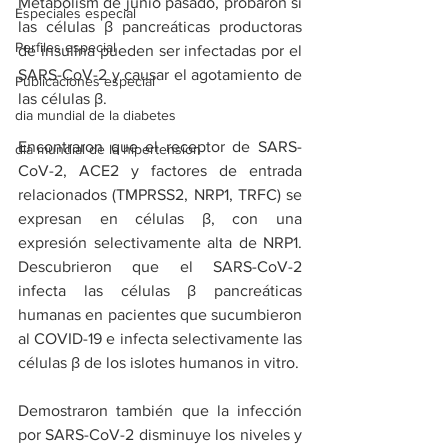
Metabolism de junio pasado, probaron si 
Especiales especial
las células β pancreáticas productoras 
Perfiles especial
de insulina pueden ser infectadas por el 
SARS-CoV-2 y causar el agotamiento de 
Publicaciones especial
las células β.
dia mundial de la diabetes
Encontraron que el receptor de SARS-
dia mundial de la hipertension
CoV-2, ACE2 y factores de entrada 
relacionados (TMPRSS2, NRP1, TRFC) se 
expresan en células β, con una 
expresión selectivamente alta de NRP1. 
Descubrieron que el SARS-CoV-2 
infecta las células β pancreáticas 
humanas en pacientes que sucumbieron 
al COVID-19 e infecta selectivamente las 
células β de los islotes humanos in vitro.
Demostraron también que la infección 
por SARS-CoV-2 disminuye los niveles y 