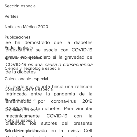
Sección especial
Perfiles
Noticiero Médico 2020
Publicaciones
Se ha demostrado que la diabetes 
Endocrinología
preexistente se asocia con COVID-19 
grave, no está claro si la gravedad de 
Actualidad especial
COVID-19 es una
 causa o consecuencia
Ciencia y Tecnología especial
de la diabetes.
Coleccionable especial
La evidencia apunta hacia una relación 
Consulta Externa especial
intrincada entre la pandemia de la 
Editorial especial
enfermedad por coronavirus 2019 
(COVID-19) y la diabetes. Para vincular 
Gremiales especial
mecánicamente COVID-19 con la 
Noticias especial
diabetes, los autores del presente 
estudio, publicado en la revista Cell 
Salud Mental especial