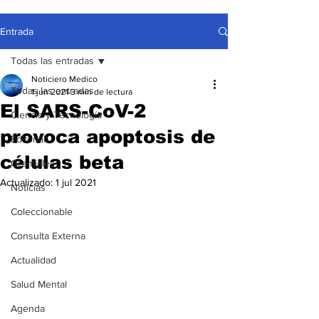
Entrada
Todas las entradas
Noticiero Medico
Todas las entradas
1 jun 2021
3 min de lectura
El SARS-CoV-2
Ciencia y Tecnología
provoca apoptosis de
Editorial
células beta
Gremiales
Actualizado:
1 jul 2021
Noticias
Coleccionable
Consulta Externa
Actualidad
Salud Mental
Agenda