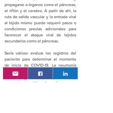
propagarse a órganos como el páncreas, 
el riñón y el cerebro. A partir de ahí, la 
ruta de salida vascular y la entrada viral 
al tejido mismo puede requerir pasos o 
condiciones previas adicionales para 
favorecer el ataque viral de tejidos 
secundarios como el páncreas.
Sería valioso evaluar los registros del 
paciente para determinar el momento 
de inicio de COVID-19. La neumonía 
inducida, que marca una infección 
pulmonar grave, se compara con la 
evolución de la 
hiperglucemia
 como un 
marcador de daño pancreático y un 
efecto similar a la diabetes sobre la 
secreción de insulina.