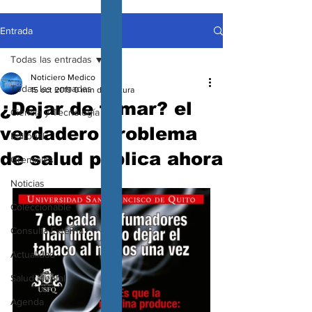
Entrada
Todas las entradas
Noticiero Medico
Todas las entradas
15 oct 2019
0 min de lectura
¿Dejar de fumar? el
Ciencia y Tecnología
verdadero problema
Editorial
de salud pública ahora
Gremiales
Noticias
Coleccionable
Consulta Externa
Actualidad
Salud Mental
Agenda