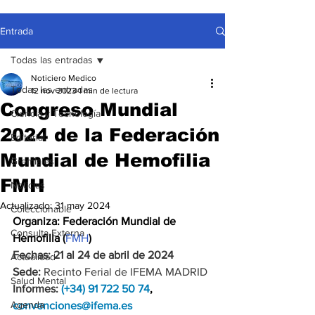
Entrada
Todas las entradas
Noticiero Medico
Todas las entradas
12 nov 2023
1 min de lectura
Congreso Mundial
Ciencia y Tecnología
2024 de la Federación
Editorial
Mundial de Hemofilia
Gremiales
FMH
Noticias
Actualizado:
31 may 2024
Coleccionable
Organiza: 
Federación Mundial de 
Consulta Externa
Hemofilia (
FMH
) 
Fechas: 21 al 24 de abril de 2024
Actualidad
Sede: 
Recinto Ferial de IFEMA MADRID
Salud Mental
Informes: 
(+34) 91 722 50 74
, 
Agenda
convenciones@ifema.es